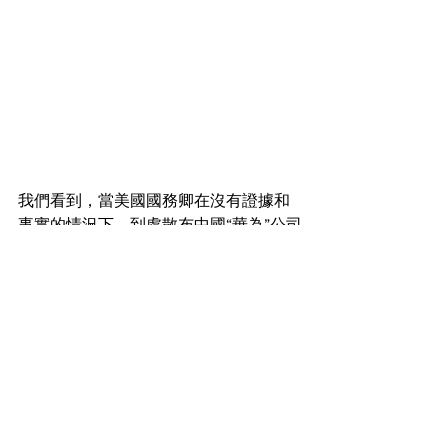
我們看到，當美國國務卿在沒有證據和
事實的情況下，到處散布中國“華為”公司
的謊言時，中國的外交部發言人趙立堅
也學著美國國務卿言論自由的樣子，指
責美國軍方利用參加武漢軍運會之際，
將新型冠狀病毒偷偷帶到了中國武漢。
雖然“美軍播毒”論激怒美方，美國也傳召
中國大使崔天凱表示抗議，但是美中貿
易戰帶來的兩國關系的基因變異，一定
會像新冠病毒那樣，在兩國對抗中不斷
變異，不斷傷害彼此，不斷毀滅對方，