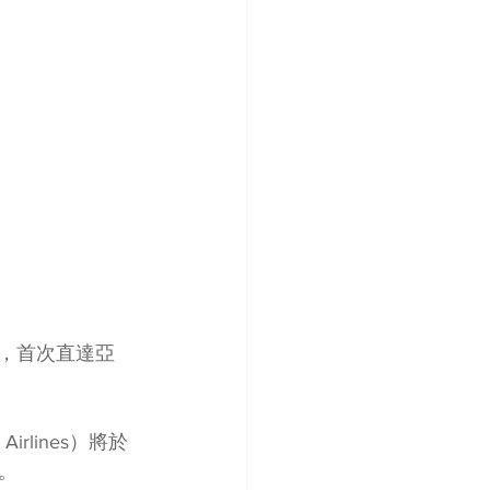
航線，首次直達亞
rlines）將於
。