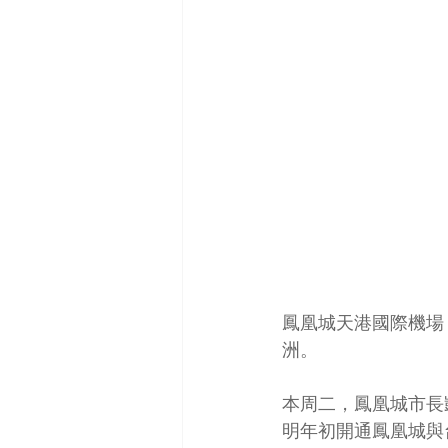
鳳凰城天港國際機場（Ph
洲。
本周二，鳳凰城市長凱特·
明年初開通鳳凰城與