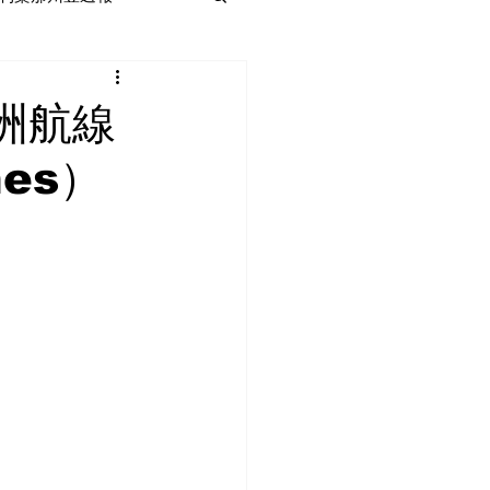
洲航線
nes）