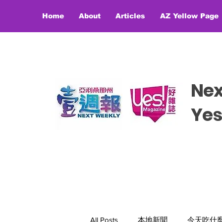
Home
About
Articles
AZ Yellow Page
Ne
​​Y
All Posts
本地新聞
今天吃什