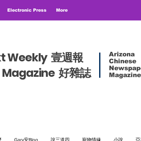
Electronic Press
More
xt Weekly 壹週報
Arizona
Chinese
Newspap
es Magazine 好雜誌
Magazine
麼
Gary安Blog
說三道四
寵物情緣
小說
亞