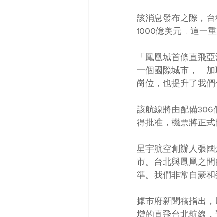
該消息發布之際，台
1000億美元，這
「鳳凰城首條直飛亞
一個國際城市，」加
崗位，也提升了我們
該航線將由配備306
得批准，機票將正式
星宇航空創辦人張國
市。台北與鳳凰之間
準。我們非常自豪和
據市府新聞稿指出，
增的直飛台北航線，