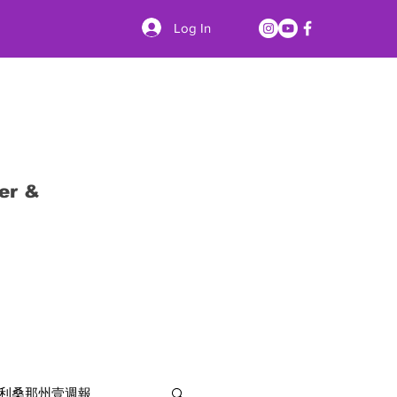
Log In
er &
利桑那州壹週報