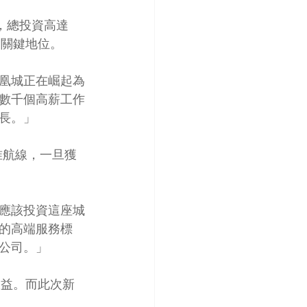
，總投資高達
的關鍵地位。
凰城正在崛起為
數千個高薪工作
長。」
准航線，一旦獲
應該投資這座城
的高端服務標
公司。」
收益。而此次新