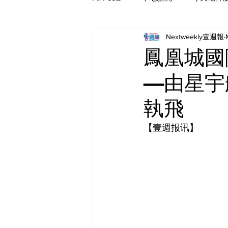
Nextweekly壹週報
鳳凰城國
—由星宇航
執飛
【壹週报讯】