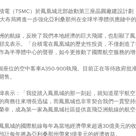
積電（TSMC）於鳳凰城北部啟動第三座晶圓廠建設計劃
一重大布局將進一步強化亞利桑那州在全球半導體供應鏈中
洲的航線，反映了我們本地經濟的巨大飛躍，也彰顯了鳳
耶戈表示。「台積電在鳳凰城的歷史性投資，不僅創造了
作為半導體中心的聲譽，如今更推動了國際航空服務的增
個座位的空中客車A350-900執飛。目前正在等待政府批
開售。
煒表示：「我從踏入鳳凰城的那一刻起，就知道星宇航空
的商務往來增長迅猛，而鳳凰城也非常契合我們一貫堅持
榮幸，成為第一家為鳳凰城社區提供直飛亞洲航線的航空
鳳凰城的國際航線每年為當地經濟帶來超過30億美元的
預計每年將為亞利桑那州帶來1億美元的經濟效益。