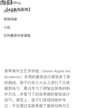
而归
Gary安Blog
【AZ本地新闻】
說三道四
寵物情緣
小說
亞利桑那州壹週報
青苹果中文艺术学校（
Green Apple Art 
Academy
）本周的服装设计课迎来了新
的挑战。孩子们在小人台上进行了立体
裁剪练习，重点学习了褶皱边装饰的制
作方法，并复习了此前掌握的裙装设计
技巧。课堂上，孩子们表现得格外专
注，不仅通过实践掌握了服装结构与工