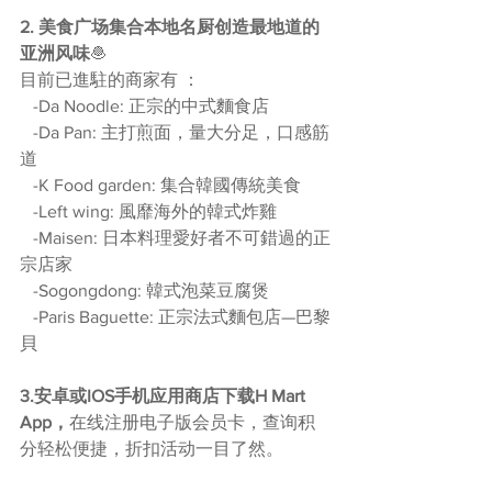
2. 美食广场集合本地名厨创造最地道的
亚洲风味
🧆
目前已進駐的商家有 ：
   -Da Noodle: 正宗的中式麵食店
   -Da Pan: 主打煎面，量大分足，口感筋
道
   -K Food garden: 集合韓國傳統美食
   -Left wing: 風靡海外的韓式炸雞
   -Maisen: 日本料理愛好者不可錯過的正
宗店家
   -Sogongdong: 韓式泡菜豆腐煲
   -Paris Baguette: 正宗法式麵包店—巴黎
貝
3.安卓或IOS手机应用商店下载H Mart 
App，
在线注册电子版会员卡，查询积
分轻松便捷，折扣活动一目了然。