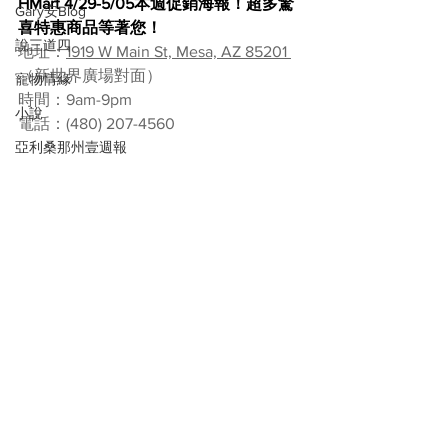
HMart 4/29-5/05本週促銷海報！超多驚
Gary安Blog
喜特惠商品等著您！
說三道四
地址：
1919 W Main St, Mesa, AZ 85201 
（新世界廣場對面）
寵物情緣
時間：9am-9pm
小說
電話：
(480) 207-4560
亞利桑那州壹週報