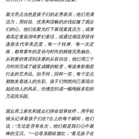
最大亮点当然是孩子们的走秀表演，他们充满
活力，用自信、优美和流畅的步伐征服了观众
们的心。他们在聚光灯下展现童真活力，或身
着高定童装演绎梦幻童话，或通过潮流穿搭传
递新生代审美态度，每一个转身、每一次定
格，都将童年的灵动与时尚的精致完美融合。
从初赛的青涩到决赛的从容自信，他们用三个
月时间完成了破茧成蝶的蜕变，每道身影都是
行走的艺术品。抬手间，回眸一笑，每个定点
都散发着迷人的光彩。孩子们悄然间已展现出
如此动人的风采，仿佛交织成一幅绚丽多彩的
万花筒乐园。
观众席上家长和观众们拼命鼓掌欢呼，用手机
镜头记录着孩子们在T台上的每个瞬间，他们
说：“无论是否有名次，他们都是我们心中最
棒的宝贝。”一位母亲眼眶微红：“看见孩子在