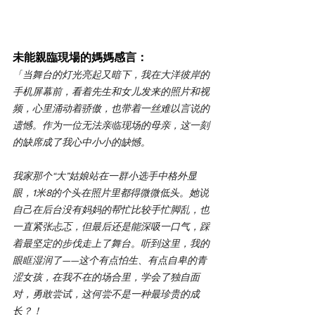
未能親臨現場的媽媽感言：
「
当舞台的灯光亮起又暗下，我在大洋彼岸的
手机屏幕前，看着先生和女儿发来的照片和视
频，心里涌动着骄傲，也带着一丝难以言说的
遗憾。作为一位无法亲临现场的母亲，这一刻
的缺席成了我心中小小的缺憾。
我家那个“大”姑娘站在一群小选手中格外显
眼，1米8的个头在照片里都得微微低头。她说
自己在后台没有妈妈的帮忙比较手忙脚乱，也
一直紧张忐忑，但最后还是能深吸一口气，踩
着最坚定的步伐走上了舞台。听到这里，我的
眼眶湿润了——这个有点怕生、有点自卑的青
涩女孩，在我不在的场合里，学会了独自面
对，勇敢尝试，这何尝不是一种最珍贵的成
长？！