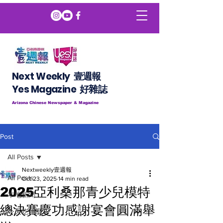
Next Weekly 壹週報
​​Yes Magazine 好雜誌
Arizona Chinese Newspaper & Magazine
Post
All Posts
Nextweekly壹週報
All Posts
Oct 23, 2025
14 min read
2025亞利桑那青少兒模特
本地新聞
總決賽慶功感謝宴會圓滿舉
今天吃什麼