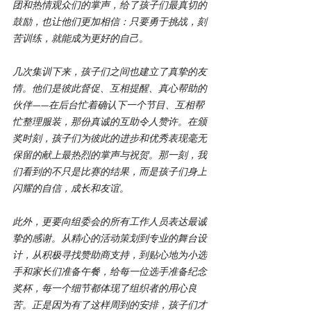
团和热情观众们的掌声，给了孩子们最真切的
鼓励，也让他们更加相信：只要勇于挑战，刻
苦训练，就能成为更好的自己。
几次集训下来，孩子们之间也建立了真挚的友
情。他们是彼此督促、互相提醒、真心帮助的
伙伴——在后台忙着确认下一个节目、互相帮
忙整理服装，那份真诚的互助令人赞许。在颁
奖时刻，孩子们为彼此的进步和优秀表现毫无
保留的献上最热烈的掌声与祝贺。那一刻，我
们看到的不只是比赛的结果，而是孩子们身上
闪耀的自信，成长和友谊。
此外，更要向组委会的所有工作人员表达最诚
挚的感谢。从精心的活动策划到专业的舞台设
计，从积极寻找赞助商支持，到贴心地为小选
手和家长们准备午餐，给每一位选手准备纪念
奖杯，每一个细节都体现了组织者的用心良
苦。正是因为有了这样周到的安排，孩子们才