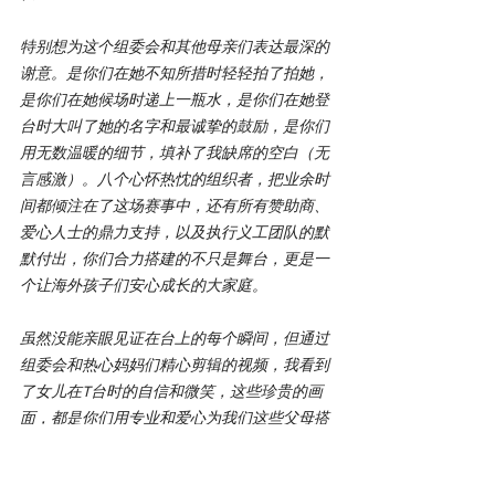
特别想为这个组委会和其他母亲们表达最深的
谢意。是你们在她不知所措时轻轻拍了拍她，
是你们在她候场时递上一瓶水，是你们在她登
台时大叫了她的名字和最诚挚的鼓励，是你们
用无数温暖的细节，填补了我缺席的空白（无
言感激）。八个心怀热忱的组织者，把业余时
间都倾注在了这场赛事中，还有所有赞助商、
爱心人士的鼎力支持，以及执行义工团队的默
默付出，你们合力搭建的不只是舞台，更是一
个让海外孩子们安心成长的大家庭。
虽然没能亲眼见证在台上的每个瞬间，但通过
组委会和热心妈妈们精心剪辑的视频，我看到
了女儿在T台时的自信和微笑，这些珍贵的画
面，都是你们用专业和爱心为我们这些父母搭
建的桥梁。