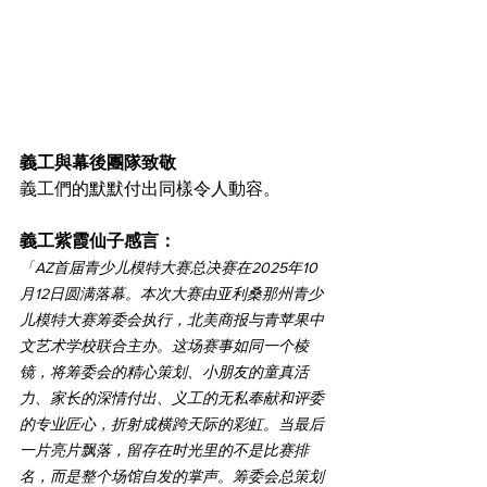
義工與幕後團隊致敬
義工們的默默付出同樣令人動容。
義工紫霞仙子感言：
「
AZ首届青少儿模特大赛总决赛在2025年10
月12日圆满落幕。本次大赛由亚利桑那州青少
儿模特大赛筹委会执行，北美商报与青苹果中
文艺术学校联合主办。这场赛事如同一个棱
镜，将筹委会的精心策划、小朋友的童真活
力、家长的深情付出、义工的无私奉献和评委
的专业匠心，折射成横跨天际的彩虹。当最后
一片亮片飘落，留存在时光里的不是比赛排
名，而是整个场馆自发的掌声。筹委会总策划