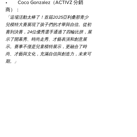
•	Coco Gonzalez（ACTIVZ 分銷
商）：
「這場活動太棒了！首屆2025亞利桑那青少
兒模特大賽展現了孩子們的才華與自信。從初
賽到決賽，24位優秀選手通過了四輪比拼，展
示了開幕秀、時尚走秀、才藝表演和創意展
示。賽事不僅是兒童模特展示，更融合了時
尚、才藝與文化，充滿自信與創造力，未來可
期。」