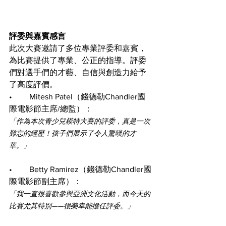
評委與嘉賓感言
此次大賽邀請了多位專業評委和嘉賓，
為比賽提供了專業、公正的指導。評委
們對選手們的才藝、自信與創造力給予
了高度評價。
•	Mitesh Patel（錢德勒Chandler國
際電影節主席/總監）：
「作為本次青少兒模特大賽的評委，真是一次
難忘的經歷！孩子們展示了令人驚嘆的才
華。」
•	Betty Ramirez（錢德勒Chandler國
際電影節副主席）：
「我一直很喜歡參與亞洲文化活動，而今天的
比賽尤其特別——很榮幸能擔任評委。」