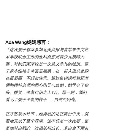
Ada Wang媽媽感言：
「
这次孩子有幸参加北美商报与青苹果中文艺
术学校联合主办的亚利桑那州青少儿模特大
赛，对我们家来说是一次意义非凡的经历。孩
子原本性格非常害羞腼腆，在一群人里总是躲
在最后面，不想被注意。通过集训课程舞蹈老
师和模特老师的悉心指导与鼓励，她学会了抬
头、微笑，带着自信走上T台。那一刻，我们
看见了孩子全新的样子——自信而闪亮。
在才艺展示环节，她勇敢的站在舞台中央，沉
着地完成了整个表演。这不仅是一次比赛，更
是她对自我的一次挑战与成长。来自台下亲友