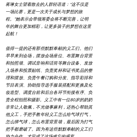
蒋琳女士望着散去的人群轻语道：“这不仅是
一场比赛，更是一次关于成长与梦想的旅
程。”她表示会带领筹委会将不断完善，让明
年的舞台更加精彩，让更多孩子的梦想在这里
起航！
值得一提的还有那些默默奉献的义工们。他们
早早来到会场，摆放会场座位、布置舞台背景
和拍照墙、调试音响和话筒等舞台设备、发放
入场券和投票贴纸、负责奖杯和证书奖品的整
理和摆放、负责午餐订购和分发、指导彩排和
节目表演、协助指导选手服装搭配和更换及化
妆造型、调度台前和后台各环节衔接有序、负
责全程拍照和摄影。义工中有一位80岁的奶奶
非常让人敬佩，不光做事麻利，还热心帮助其
他义工，手把手教年轻义工怎么给气球打气，
怎么绑气球，怎么布置背景墙，最后因为打气
把手都磨破了。因为有这些默默奉献的义工们
协力合作，才完成了这场难忘的盛宴。