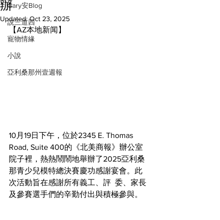
辦
Gary安Blog
Updated:
Oct 23, 2025
說三道四
【AZ本地新闻】
寵物情緣
小說
亞利桑那州壹週報
10月19日下午，位於2345 E. Thomas 
Road, Suite 400的《北美商報》辦公室
院子裡，熱熱鬧鬧地舉辦了2025亞利桑
那青少兒模特總決賽慶功感謝宴會。此
次活動旨在感謝所有義工、評  委、家長
及參賽選手們的辛勤付出與積極參與。