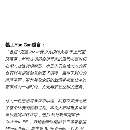
義工Yan Gan感言：
「
首届 “潮童Show”青少儿模特大赛 于上周圆
满落幕，然而这场盛会所带来的激动与喜悦仍
在华人社区持续回荡。小选手们自信大方的舞
台表现与极富创意的艺术演绎，赢得了观众的
阵阵掌声；家长与观众们的热情参与更让本次
赛事成为一场时尚、文化与梦想交织的盛典。
作为一名志愿者兼评审助理，我有幸亲身见证
了整个比赛的精彩过程。本次大赛特邀多位重
量级嘉宾担任评审，包括 钱德勒市副市长 
Christine Ellis、钱德勒国际电影节主席兼总监 
Mitesh Patel、副主席 Betty Ramirez 以及 好