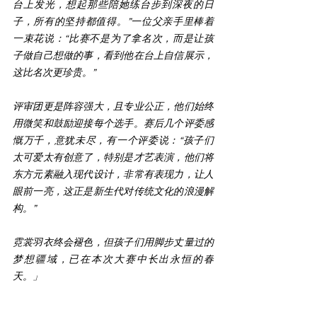
台上发光，想起那些陪她练台步到深夜的日
子，所有的坚持都值得。”一位父亲手里棒着
一束花说：“比赛不是为了拿名次，而是让孩
子做自己想做的事，看到他在台上自信展示，
这比名次更珍贵。”
评审团更是阵容强大，且专业公正，他们始终
用微笑和鼓励迎接每个选手。赛后几个评委感
慨万千，意犹未尽，有一个评委说：“孩子们
太可爱太有创意了，特别是才艺表演，他们将
东方元素融入现代设计，非常有表现力，让人
眼前一亮，这正是新生代对传统文化的浪漫解
构。”
霓裳羽衣终会褪色，但孩子们用脚步丈量过的
梦想疆域，已在本次大赛中长出永恒的春
天。
」