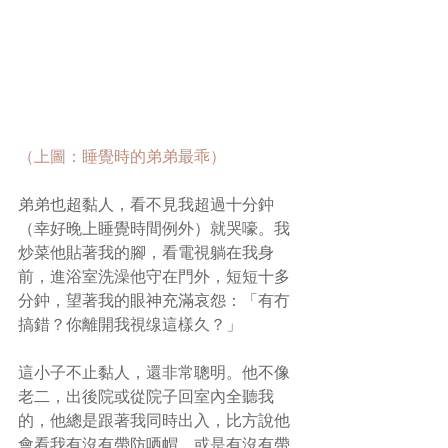
（上圖：睡覺時的弟弟最乖）
弟弟也超黏人，看不見我超過十分鈡
（幸好晚上睡覺時間例外）就哭嚎。我
炒菜他貼著我的腳，看電視躺在我身
前，進浴室洗澡他守在門外，短短十多
分鈡，望著我的眼神充滿哀怨：「有冇
搞錯？你離開我視缐這樣久？」
這小子不止黏人，還非常聰明。他不像
老二，出後院或從院子回室內全聽我
的，他總是跟著我同時出入，比方說他
會看我有沒有帶防哂帽，或是有沒有帶