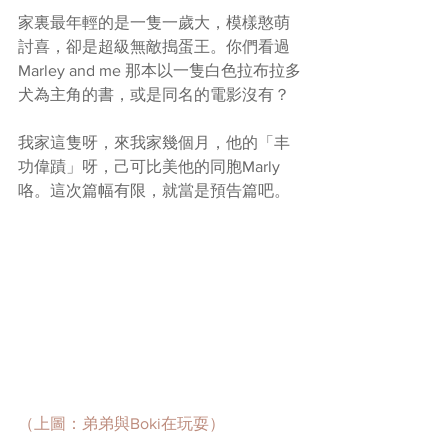
家裏最年輕的是一隻一歲大，模樣憨萌
討喜，卻是超級無敵搗蛋王。你們看過
Marley and me 那本以一隻白色拉布拉多
犬為主角的書，或是同名的電影沒有？
我家這隻呀，來我家幾個月，他的「丰
功偉蹟」呀，己可比美他的同胞Marly 
咯。這次篇幅有限，就當是預告篇吧。
（上圖：弟弟與Boki在玩耍）