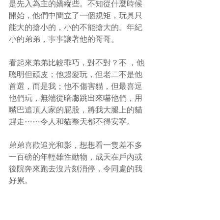
是先入為主的嬌縱些。不知從什麼時候
開始，他們中間立了一個規矩，玩具只
能大的搶小的，小的不能搶大的。年紀
小的弟弟，事事讓著他的哥哥。
看起來弟弟比較乖巧，對不對？不 ，他
聰明但頑皮；他超愛玩，但老二不是他
首選，而是我；他不傷害貓，但最喜逗
他們玩，無端從暗䖏跳出來嚇他們，用
嘴巴追頂人家的屁股，將我大腿上的貓
趕走⋯⋯令人和貓整天都不得安寧。
弟弟喜歡追光和影，想想看一隻差不多
一百磅的年輕雄性動物，成天在戶內或
後院奔來跑去沒片刻消停，令同處的我
好累。