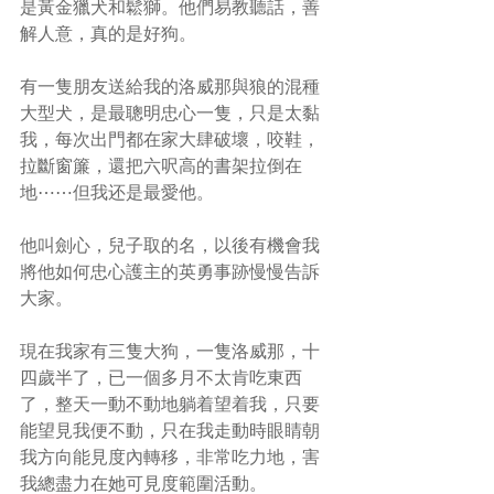
是黃金獵犬和鬆獅。他們易教聽話，善
解人意，真的是好狗。
有一隻朋友送給我的洛威那與狼的混種
大型犬，是最聰明忠心一隻，只是太黏
我，每次出門都在家大肆破壞，咬鞋，
拉斷窗簾，還把六呎高的書架拉倒在
地⋯⋯但我还是最愛他。
他叫劍心，兒子取的名，以後有機會我
將他如何忠心護主的英勇事跡慢慢告訴
大家。
現在我家有三隻大狗，一隻洛威那，十
四歲半了，已一個多月不太肯吃東西
了，整天一動不動地躺着望着我，只要
能望見我便不動，只在我走動時眼睛朝
我方向能見度內轉移，非常吃力地，害
我總盡力在她可見度範圍活動。