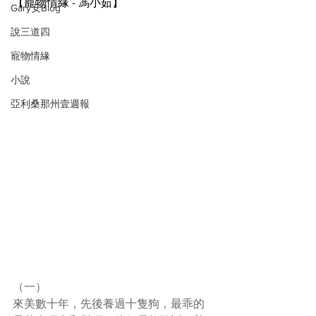
【寵物情緣 - 馮小茹】
Gary安Blog
說三道四
寵物情緣
小說
亞利桑那州壹週報
（一）
來美數十年，先後養過十隻狗，最乖的