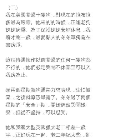
（二）
我在美國養過十隻狗，對現在的拉布拉
多最為嚴苛。他來的的時候，正逢老狗
妺妹病重。為了保護妹妹安靜休息，我
將才剛一歲，最愛黏人的弟弟單獨關在
書房睡。
這種待遇換作以前養過的任何一隻狗都
不行的，他們必定哭鬧不休直至可以入
我房為止。
頭兩個星期新狗通常力求表現，生怕被
棄，之後就原形畢露了。弟弟過了兩個
星期的「安全」期，開始偶然哭鬧幾
聲，但從不堅持，可以忍受。
他和我家大型英國獵犬老二相差一歲
半，正好玩在一起。老二年紀大些，卻