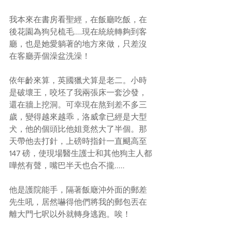
我本來在書房看聖經，在飯廳吃飯，在
後花園為狗兒梳毛....現在統統轉夠到客
廳，也是她愛躺著的地方來做，只差沒
在客廳弄個澡盆洗澡！
依年齡來算，英國獵犬算是老二。小時
是破壞王，咬坯了我兩張床一套沙發，
還在牆上挖洞。可幸現在熬到差不多三
歲，變得越來越乖，洛威拿已經是大型
犬，他的個頭比他姐竟然大了半個。那
天帶他去打針，上磅時指針一直颶高至
147 磅，使現場醫生護士和其他狗主人都
嘩然有聲，嘴巴半天也合不攏.....
他是護院能手，隔著飯廰沖外面的郵差
先生吼，居然嚇得他們將我的郵包丟在
離大門七呎以外就轉身逃跑。唉！