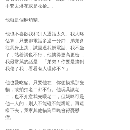
手套去淋花或是收拾..... 
他就是個麻煩精。
他也不喜歡我和別人通話太久。我大略
估算，只要聊電話多過十分鈡，弟弟會
往我身上跳，試圖逼我掛電話。我不坐
了，站着講也不行，他撲得更高更密....
我最常駡的話是：「弟弟！你要是撲倒
我傷了我，看看有人理你不？」
他也愛吃醏。只要他在，你想摸摸那隻
貓，或拍拍老二都不行。他玩具讓老
二，也不介意我先喂老二，但媽咪可是
他一人的，別人不能碰不能親近。再這
樣下去，我家其他貓狗早晚會得憂鬱
症。