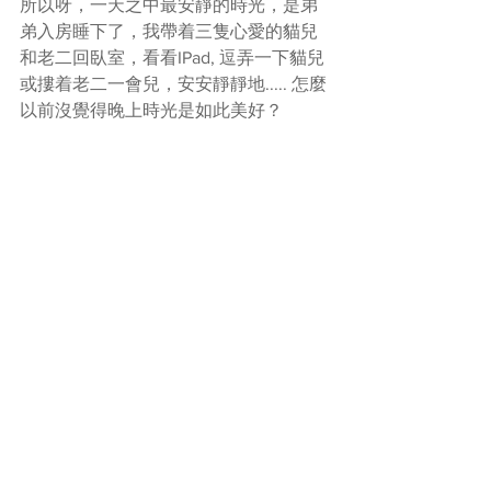
所以呀，一天之中最安靜的時光，是弟
弟入房睡下了，我帶着三隻心愛的貓兒
和老二回臥室，看看IPad, 逗弄一下貓兒
或摟着老二一會兒，安安靜靜地..... 怎麼
以前沒覺得晚上時光是如此美好？