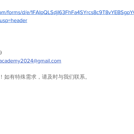
e.com/forms/d/e/1FAIpQLSdjI63FhFa4SYrcs8c9T8vYEBSg
usp=header
9
academy2024@gmail.com
！如有特殊需求，请及时与我们联系。