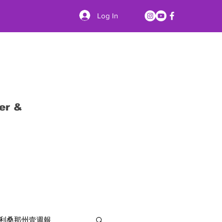
Log In
er &
利桑那州壹週報