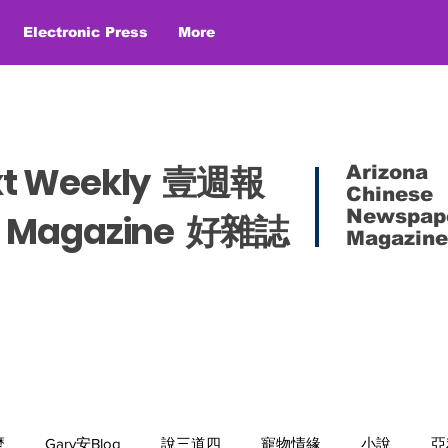
Electronic Press
More
xt Weekly 壹週報
Arizona
Chinese
Newspap
es Magazine 好雜誌
Magazine
麼
Gary安Blog
說三道四
寵物情緣
小說
亞