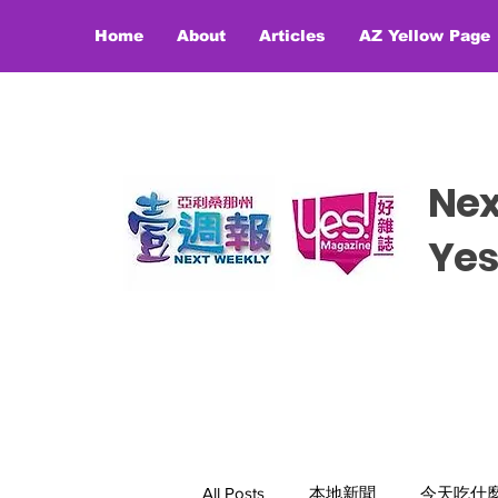
Home
About
Articles
AZ Yellow Page
Ne
​​Y
All Posts
本地新聞
今天吃什