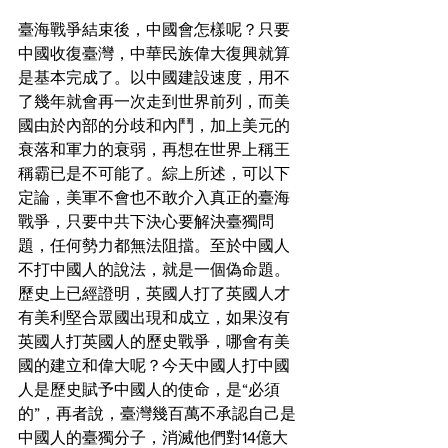
臺海戰爭結束後，中國會怎樣呢？只要
中國收復臺灣，中華民族偉大復興就算
是基本完成了。以中國建設速度，用不
了幾年就會再一次走到世界前列，而美
國由於內部的分歧和內鬥，加上美元的
衰落和軍力的衰弱，再想在世界上稱王
稱霸已是不可能了。綜上所述，可以下
定論，美軍不會也不敢介入真正的臺海
戰爭，只要中共下決心要解決臺獨問
題，任何勢力都無法阻擋。至於中國人
不打中國人的說法，就是一個偽命題。
歷史上已經證明，英國人打了英國人才
有美利堅合眾國出現和成立，如果沒有
英國人打英國人的歷史戰爭，哪會有美
國的建立和偉大呢？今天中國人打中國
人是歷史賦予中國人的使命，是“必須
的”，再者說，臺灣幾百萬不承認自己是
中國人的臺獨分子，消滅他們對14億大