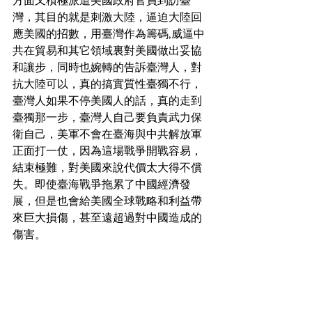
方面又積極派遣美國政府官員到訪臺
灣，其目的就是刺激大陸，逼迫大陸回
應美國的招數，用臺灣作為籌碼,威逼中
共在貿易和其它領域裏對美國做出妥協
和讓步，同時也婉轉的告訴臺灣人，對
抗大陸可以，真的搞實質性臺獨不行，
臺灣人如果不停美國人的話，真的走到
臺獨那一步，臺灣人自己要負責武力保
衛自己，美軍不會在臺海與中共解放軍
正面打一仗，因為這場戰爭開戰容易，
結束極難，對美國來說代價太大得不償
失。即使臺海戰爭拖累了中國經濟發
展，但是也會給美國全球戰略和利益帶
來巨大損傷，甚至遠超過對中國造成的
傷害。