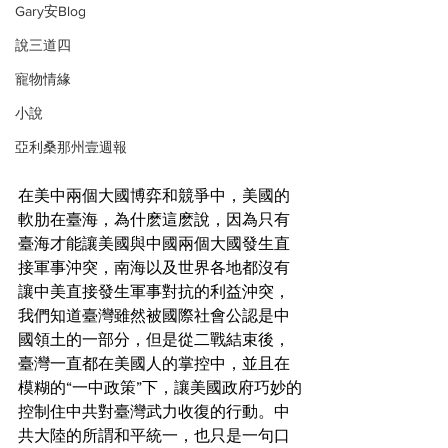
Gary安Blog
說三道四
寵物情緣
小說
亞利桑那州壹週報
在美中兩個大國博弈和競爭中，美國的
軟肋在臺海，為什麽這麽說，因為只有
臺海才能讓美國與中國兩個大國發生直
接軍事沖突，南海以及世界各地都沒有
讓中美直接發生軍事對抗的利益沖突，
我們知道臺灣雖然被國際社會公認是中
國領土的一部分，但是從二戰結束後，
臺灣一直都在美國人的掌控中，並且在
模糊的“一中政策”下，讓美國政府巧妙的
控制住中共對臺灣武力收復的行動。中
共大陸的所謂和平統一，也只是一句口