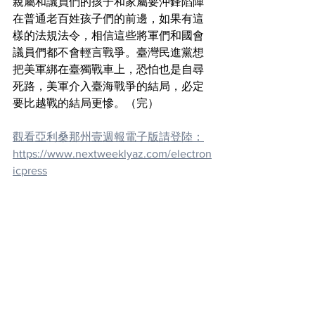
親屬和議員們的孩子和家屬要沖鋒陷陣
在普通老百姓孩子們的前邊，如果有這
樣的法規法令，相信這些將軍們和國會
議員們都不會輕言戰爭。臺灣民進黨想
把美軍綁在臺獨戰車上，恐怕也是自尋
死路，美軍介入臺海戰爭的結局，必定
要比越戰的結局更慘。（完）
觀看亞利桑那州壹週報電子版請登陸：
https://www.nextweeklyaz.com/electron
icpress