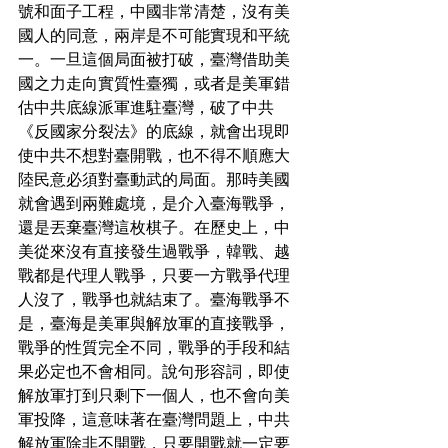
號和面子工程，中國非常清楚，沒有美
國人的同意，兩岸是不可能實現和平統
一。一旦這個局面被打破，臺灣借助美
國之力走向實質性臺獨，或者是美軍錯
估中共底線派軍進駐臺灣，破了中共
《反國家分裂法》的底線，就會出現即
使中共不想對臺開戰，也不得不順應大
陸民意必須對臺動武的局面。那時美國
就會遇到兩難處境，是介入臺海戰爭，
還是丟棄臺灣這枚棋子。在歷史上，中
美從來沒有直接發生過戰爭，韓戰、越
戰都是代理人戰爭，只要一方戰爭代理
人沒了，戰爭也就結束了。臺海戰爭不
是，臺海是美軍與解放軍的直接戰爭，
戰爭的性質完全不同，戰爭的手段和結
果必定也不會相同。說句形容詞，即使
解放軍打到只剩下一個人，也不會向美
軍投降，這意味著在臺灣問題上，中共
解放軍除非不開戰，只要開戰就一定要