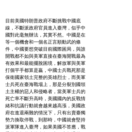
目前美國特朗普政府不斷挑戰中國底
線，不斷派政府官員進入臺灣，似乎中
國對此毫無辦法，其實不然。中國是在
等一個機會和一個名正言順動武的條
件，中國要想突破目前國際困局，與誰
開戰都不如與美軍直接在臺海開戰最為
有效果和最能擺脫困境，解放軍與美軍
打個平手都算是贏，中國士兵戰死那是
保衛國家領土完整的英雄烈士，而美軍
士兵死在臺海戰場上，那是分裂別國領
土主權的惡人和侵略者，當美軍士兵的
死亡率不斷升高時，美國國內的反戰情
緒和抗議行動就會越來越高漲，美國政
府在進退兩難的情況下，只有出賣臺獨
勢力換取停戰，到那時，中國就會堅持
派軍隊進入臺灣，如果美國不答應，戰