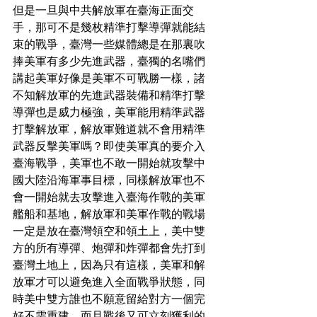
但是一旦與中共解放軍在臺海正面交
手，那可不是幾枚精準打擊導彈就能結
束的戰爭，臺灣一些媒體總是在那裏吹
捧美軍有多少先進武器，臺獨的名嘴們
講起美軍好像是美軍不可戰勝一樣，諸
不知解放軍的先進武器裝備和精準打擊
導彈也是威力極強，美軍能用精準武器
打擊解放軍，解放軍難道就不會用精準
武器反擊美軍嗎？即使美軍真的要介入
臺海戰爭，美軍也不敢一開始就攻擊中
國大陸沿海軍事目標，同樣解放軍也不
會一開始就去攻擊進入臺海作戰的美軍
艦船和基地，解放軍和美軍作戰的戰場
一定是放在臺灣領空和領土上，美中雙
方的所有導彈、炮彈和炸彈都會先打到
臺灣土地上，因為只有這樣，美軍和解
放軍才可以避免進入全面戰爭狀態，同
時美中雙方誰也不願意留給對方一個完
好不需重建，而且戰後又可立刻獲利的