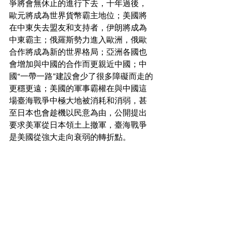
爭將會無休止的進行下去，十年過後，
歐元將成為世界貨幣霸主地位；美國將
在中東失去盟友和支持者，伊朗將成為
中東霸主；俄羅斯勢力進入歐洲，俄歐
合作將成為新的世界格局；亞洲各國也
會增加與中國的合作而更親近中國；中
國“一帶一路”建設會少了很多障礙而走的
更穩更遠；美國的軍事霸權在與中國這
場臺海戰爭中極大地被消耗和消弱，甚
至日本也會趁機以民意為由，公開提出
要求美軍從日本領土上撤軍，臺海戰爭
是美國從強大走向衰弱的轉折點。