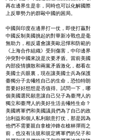
再在邊界生是非，同時也可以化解國際
上反華勢力的群毆中國的困局。
中國與印度在邊界打一仗，即使打贏對
中國反制美國挑起的對華新冷戰也是毫
無助力，相反還會讓美歐忌憚和防範的
《上海合作組織》受到傷害，中印邊界
沖突對中國來說是次要矛盾。當前美國
內部疫情擴散和兩黨矛盾激化，都看在
美國士兵眼裏，現在讓美國士兵為保護
臺獨分子去犧牲自己的生命，恐怕特朗
普要好好想想是否值得。試問一下，哪
個美國選民願意讓自己兒子為臺灣人的
獨立和臺灣人的美好生活去犧牲生命？
美國將軍們和美國議員們為了自己的政
治利益和個人私利願意打仗，那是因為
他們不需要親自拿槍沖鋒在槍林彈雨之
前，也沒有法規和規定將軍們的兒子和