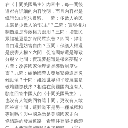
在《十問美國民主》內容中，每一問後
邊都有詳細的內容說明，而且內容都是
鐵證如山無法反駁。一問：多數人的民
主還是少數人的“民主”？二問：實現權力
制衡還是導致權力濫用？三問：增進民
眾福祉還是加深民眾疾苦？四問：捍衛
自由還是妨害自由？五問：保護人權還
是侵害人權？六問：促進團結還是導致
分裂？七問：實現夢想還是帶來夢魘？
八問：改善國家治理還是導致制度失
靈？九問：給他國帶去發展繁榮還是災
難動蕩？十問：維護世界和平發展還是
破壞國際秩序？相信在美國國內沒有人
願意回答中國人的《十問美國民主》，
也沒有人能夠回答這十問，更沒有人敢
回答這十問，這難道不是另一種威權和
專制嗎？與中國為敵是美國國家走向一
條錯誤的發展道路，希望拜登能提前卸
任，不要讓美國變得更加糟糕。（完）