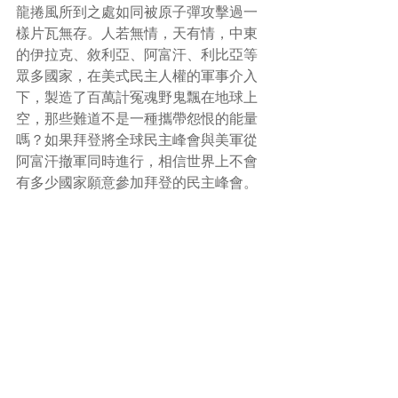
龍捲風所到之處如同被原子彈攻擊過一
樣片瓦無存。人若無情，天有情，中東
的伊拉克、敘利亞、阿富汗、利比亞等
眾多國家，在美式民主人權的軍事介入
下，製造了百萬計冤魂野鬼飄在地球上
空，那些難道不是一種攜帶怨恨的能量
嗎？如果拜登將全球民主峰會與美軍從
阿富汗撤軍同時進行，相信世界上不會
有多少國家願意參加拜登的民主峰會。