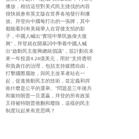
播放，相信這些對美式民主撻伐的內容
很快就會有英文版在世界各地發行和播
放。拜登向中國每打出的一張牌，其中
都能看到有美籍華人在背後支招的影
子，中國人喊出“實現中華民族偉大復
興”，拜登就在開幕詞中學着中國人喊
出“啟動民主復興總統倡議”，並計劃在未
來一年投資4.24億美元，用於“支持透明
和負責任的治理，包括支持媒體自由，
打擊國際腐敗，與民主改革者站在一
起，促進推動民主的技術，並定義和捍
衛什麼是公平的選舉。”問題是三年後共
和黨特朗普一旦選贏，拜登的所有政策
又得被特朗普推翻和廢除，這樣的民主
制度玩起來有意思嗎？