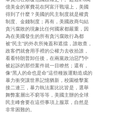
億美金的軍費花在阿富汗戰場上，美國
得到了什麼？美國的民主制度就是權貴
制度、金錢制度；再有，美國政商勾結
貪污腐敗的現象比任何國家都嚴重，因
為在美國發生的所有貪污腐敗行為都
被“民主”的外衣所掩蓋和遮擋，誰敢查，
政客們就會用手裡的公權力去收拾誰，
看看特朗普卸任後，在兩黨政治惡鬥中
被起訴的那些案件就一目瞭然；還有，
像“黑人的命也是命”這些種族運動造成的
暴力衝突讓世界記憶猶新，校園槍擊案
接二連三，暴力執法案比比皆是，選舉
舞弊案層出不窮等等，美國主辦的全球
民主峰會要在這些事項上服眾，自然是
非常困難的。