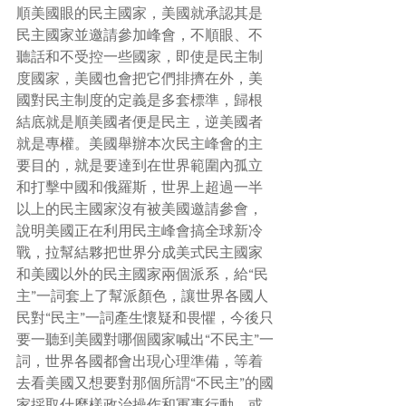
順美國眼的民主國家，美國就承認其是
民主國家並邀請參加峰會，不順眼、不
聽話和不受控一些國家，即使是民主制
度國家，美國也會把它們排擠在外，美
國對民主制度的定義是多套標準，歸根
結底就是順美國者便是民主，逆美國者
就是專權。美國舉辦本次民主峰會的主
要目的，就是要達到在世界範圍內孤立
和打擊中國和俄羅斯，世界上超過一半
以上的民主國家沒有被美國邀請參會，
說明美國正在利用民主峰會搞全球新冷
戰，拉幫結夥把世界分成美式民主國家
和美國以外的民主國家兩個派系，給“民
主”一詞套上了幫派顏色，讓世界各國人
民對“民主”一詞產生懷疑和畏懼，今後只
要一聽到美國對哪個國家喊出“不民主”一
詞，世界各國都會出現心理準備，等着
去看美國又想要對那個所謂“不民主”的國
家採取什麼樣政治操作和軍事行動，或