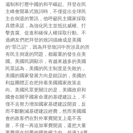
遏制和打壓中國的和平崛起。拜登在民
主峰會開幕式致詞時，不僅提出全球民
主在倒退的警訊，他呼籲民主國家採取
具體承諾，為強化民主並抵抗威權、打
擊貪腐、促進和確保人權採取行動。不
過網友們把拜登的致詞描繪成是美國
的“罪己詔”，因為拜登致詞中所涉及的所
有民主倒退的問題，都嚴重的發生在美
國。美國民調顯示，有越來越多的美國
民眾認為，美國的民主制度是失敗的，
美國的國家發展方向是錯誤的，美國的
利益團體正在把持着美國國家政策走
向。美國民眾更關注的是，美國政府和
國會在關乎國家命運的基礎建設上，不
僅不去努力增加國家基礎建設開資，反
而不斷刪減基礎建設經費，然而美國國
會的政客們在對外軍費開支上毫不吝
嗇，不僅一再追加軍費開資，還把大量
軍費用在顛覆他國政權之中。超過2.6萬