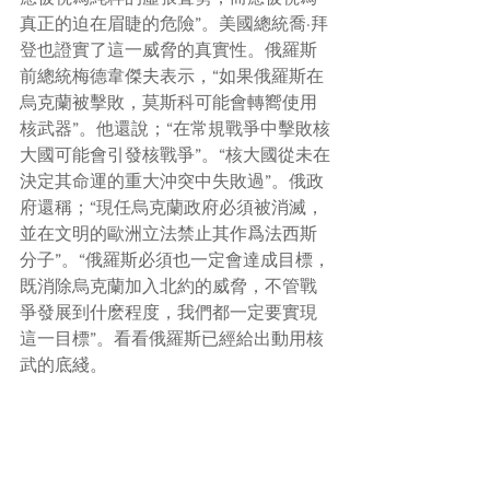
真正的迫在眉睫的危險”。美國總統喬·拜
登也證實了這一威脅的真實性。俄羅斯
前總統梅德韋傑夫表示，“如果俄羅斯在
烏克蘭被擊敗，莫斯科可能會轉嚮使用
核武器”。他還說；“在常規戰爭中擊敗核
大國可能會引發核戰爭”。“核大國從未在
決定其命運的重大沖突中失敗過”。俄政
府還稱；“現任烏克蘭政府必須被消滅，
並在文明的歐洲立法禁止其作爲法西斯
分子”。“俄羅斯必須也一定會達成目標，
既消除烏克蘭加入北約的威脅，不管戰
爭發展到什麽程度，我們都一定要實現
這一目標”。看看俄羅斯已經給出動用核
武的底綫。