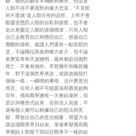
驗，雖然試驗非常殘酷和痛苦，但這是
人類不得不要面對的最大悲哀，“不見棺
材不落淚”是人類共有的品性。上帝不會
顯靈去懲罰人類的自私和貪婪，也不會
走出來鑒定人類的道德標准，只有人類
自己去教育自己和懲罰自己，然後自己
覺醒的過程。能讓人們還有一點安慰的
是，不論職位高低和權力多大，也不論
多麽富有和天資聰明，最終都必須面對
死亡，不會有例外。早死幾年和晚死幾
年，對于這個世界來說，就跟放個屁打
個嗝一樣，一瞬間的事情，沒什麽差別
而言。任何人都不可能囂張和霸道超夠
百年。俄烏戰爭總有一天會結束的，但
是以何種形式結束，目前沒人知道，不
過每個人都可以根據自己的想法和意
願，釋放出自己的意念能量，用靈力去
讓這場戰爭早日結束。筆者希望俄烏戰
爭能給人類留下與以往戰爭不一樣的結