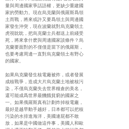
量與周邊國家爭話語權，更缺少重建國
家的勞動力。現在烏克蘭與俄羅斯爲領
土而戰，將來或許又要爲領土與周邊國
家發生沖突，現在波蘭就對烏克蘭領土
虎視眈眈，把烏克蘭士兵都送上前綫受
死，將來拿什麽與周邊國家談條件？烏
克蘭要面對的不僅僅是當下的俄羅斯，
也要考慮周邊一直對烏克蘭領土有野心
的國家。
如果烏克蘭發生核電廠被炸，或者發展
成核戰爭，造成大片烏克蘭土地被核污
染，不僅烏克蘭失去世界糧倉的美名，
還可能成爲世界最饑餓貧窮的國家之
一。如果俄羅斯真有計劃炸掉核電廠，
最好是越早動手越好，日本都可以把核
污染的水排進海洋，美國連屁都不敢
放，如果是中國做這件事，美國人和歐