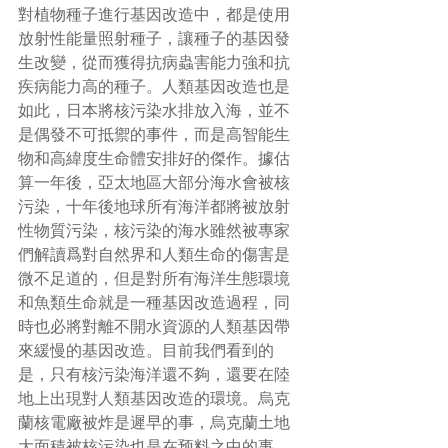
對植物種子進行基因改造中，都是使用
放射性能量照射種子，讓種子的基因發
生改變，從而獲得抗病蟲害能力強和抗
疾病能力高的種子。人類基因改造也是
如此，日本將核污染水排放入海，並不
是偶發不可抵禦的事件，而是高智能生
物和高緯度生命體安排好的傑作。據估
算一年後，亞太地區大部分海水會被核
污染，十年後地球所有海洋都將被放射
性物質污染，核污染的海水雖然被專家
們解讀爲對自然界和人類生命的傷害是
微不足道的，但是對所有海洋生態環境
和魚類生命就是一種基因改造過程，同
時也必將對離不開水資源的人類基因帶
來緩慢的基因改造。目前我們看到的
是，只有核污染海洋還不夠，還要在陸
地上出現對人類基因改造的環境。烏克
蘭核電廠被炸是遲早的事，烏克蘭土地
大面積被核污染也是在预料之中的事，