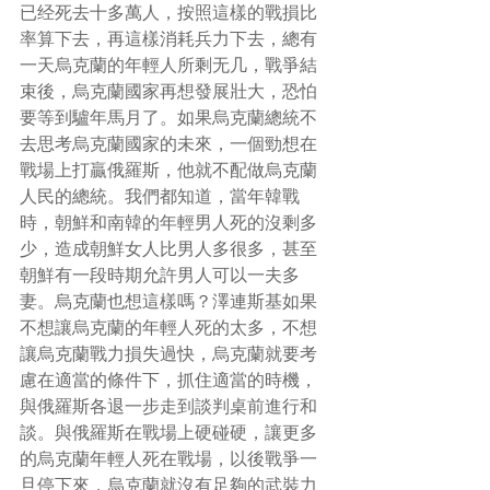
已经死去十多萬人，按照這樣的戰損比
率算下去，再這樣消耗兵力下去，總有
一天烏克蘭的年輕人所剩无几，戰爭結
束後，烏克蘭國家再想發展壯大，恐怕
要等到驢年馬月了。如果烏克蘭總統不
去思考烏克蘭國家的未來，一個勁想在
戰場上打贏俄羅斯，他就不配做烏克蘭
人民的總統。我們都知道，當年韓戰
時，朝鮮和南韓的年輕男人死的沒剩多
少，造成朝鮮女人比男人多很多，甚至
朝鮮有一段時期允許男人可以一夫多
妻。烏克蘭也想這樣嗎？澤連斯基如果
不想讓烏克蘭的年輕人死的太多，不想
讓烏克蘭戰力損失過快，烏克蘭就要考
慮在適當的條件下，抓住適當的時機，
與俄羅斯各退一步走到談判桌前進行和
談。與俄羅斯在戰場上硬碰硬，讓更多
的烏克蘭年輕人死在戰場，以後戰爭一
旦停下來，烏克蘭就沒有足夠的武裝力