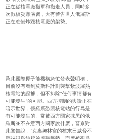
正在從核電廠撤軍和撤走人員，同時多
次做核災難演習，大有警告世人俄羅斯
正在准備炸毀核電廠的架勢。
爲此國際原子能機構急忙發表聲明稱，
目前沒有看到莫斯科計劃襲擊紮波羅熱
核電站的證據，但不排除“任何事情都有
可能發生”的可能。西方控制的輿論正在
暗示世界，俄羅斯恐襲核電站的行爲是
有可能發生的。常被西方國家抹黑的俄
羅斯並不在意西方國家說什麽，普京對
此警告說，“克裏姆林宮的核末日威脅不
應被視爲純粹的虛張聲勢，而應被視爲