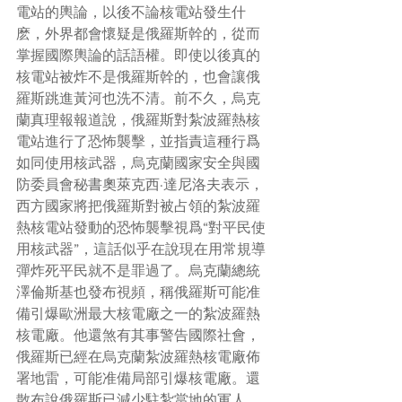
電站的輿論，以後不論核電站發生什
麽，外界都會懷疑是俄羅斯幹的，從而
掌握國際輿論的話語權。即使以後真的
核電站被炸不是俄羅斯幹的，也會讓俄
羅斯跳進黃河也洗不清。前不久，烏克
蘭真理報報道說，俄羅斯對紮波羅熱核
電站進行了恐怖襲擊，並指責這種行爲
如同使用核武器，烏克蘭國家安全與國
防委員會秘書奧萊克西·達尼洛夫表示，
西方國家將把俄羅斯對被占領的紮波羅
熱核電站發動的恐怖襲擊視爲“對平民使
用核武器”，這話似乎在說現在用常規導
彈炸死平民就不是罪過了。烏克蘭總統
澤倫斯基也發布視頻，稱俄羅斯可能准
備引爆歐洲最大核電廠之一的紮波羅熱
核電廠。他還煞有其事警告國際社會，
俄羅斯已經在烏克蘭紮波羅熱核電廠佈
署地雷，可能准備局部引爆核電廠。還
散布說俄羅斯已減少駐紮當地的軍人，