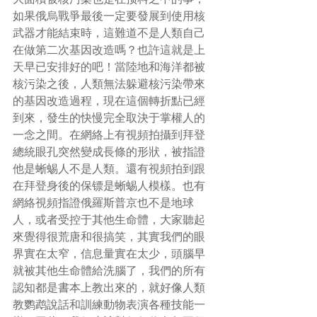
如果俄烏戰爭最後一定要發展到使用核
武器才能結束時，這難道不是人類自己
在做第二次基因改造嗎？也許這就是上
天早已安排好的吧！當陸地和海洋都被
核污染之後，人類無法躲避核污染帶來
的基因改造過程，現在這個轉折點已經
到來，發生的快慢完全取決于掌權人的
一念之間。在網絡上有視頻拍攝到拜登
總統眼孔突然變成長條的形狀，被指證
他是蜥蜴人不是人類。還有視頻拍到跟
在拜登身後的保镖是蜥蜴人模樣。也有
網絡視頻指證俄羅斯普京也不是地球
人，或者受控于其他生命體，大家聽起
來覺得很荒唐和很搞笑，其實我們的眼
界實在太窄，信息量實在太少，頭腦早
就被其他生命體給洗腦了，我們的所有
認知都是書本上教出來的，就好像人類
教鹦鹉說話和訓練動物表演各種技能一