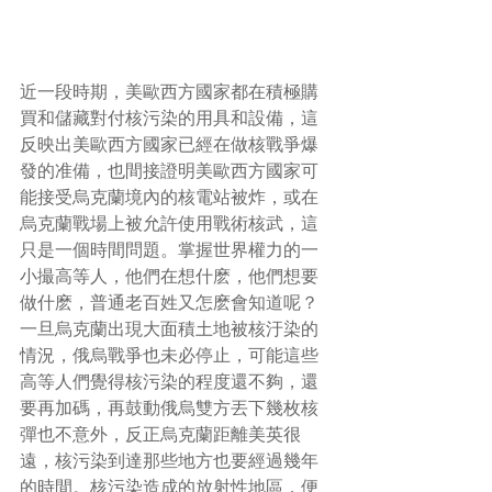
近一段時期，美歐西方國家都在積極購
買和儲藏對付核污染的用具和設備，這
反映出美歐西方國家已經在做核戰爭爆
發的准備，也間接證明美歐西方國家可
能接受烏克蘭境內的核電站被炸，或在
烏克蘭戰場上被允許使用戰術核武，這
只是一個時間問題。掌握世界權力的一
小撮高等人，他們在想什麽，他們想要
做什麽，普通老百姓又怎麽會知道呢？
一旦烏克蘭出現大面積土地被核汙染的
情況，俄烏戰爭也未必停止，可能這些
高等人們覺得核污染的程度還不夠，還
要再加碼，再鼓動俄烏雙方丟下幾枚核
彈也不意外，反正烏克蘭距離美英很
遠，核污染到達那些地方也要經過幾年
的時間。核污染造成的放射性地區，便