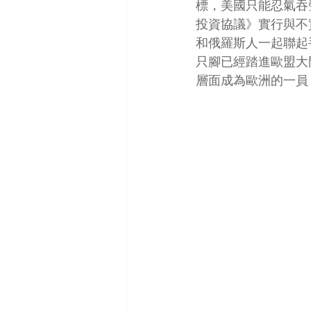
標，美國只能忍氣吞
投資協議》實行與不
和俄羅斯人一起聯起
只腳已經踏進歐盟大
層面成為歐洲的一員