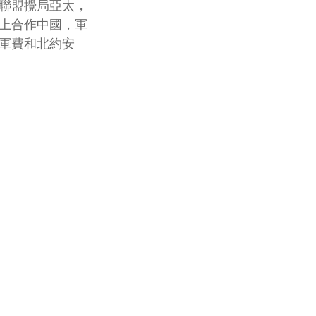
聯盟攪局亞太，
上合作中國，軍
軍費和北約安