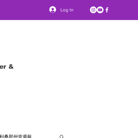
Log In
er &
利桑那州壹週報