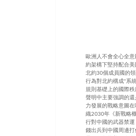
歐洲人不會全心全意
約架構下堅持配合美
北約30個成員國的
行為對北約構成“系
規則基礎上的國際秩
聲明中主要強調的還
力發展的戰略意圖在
織2030年《新戰
行對中國的武器禁運
錢出兵到中國周邊打