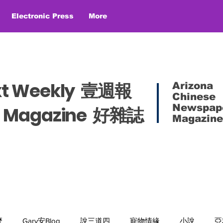
Electronic Press
More
xt Weekly 壹週報
Arizona
Chinese
Newspap
es Magazine 好雜誌
Magazine
麼
Gary安Blog
說三道四
寵物情緣
小說
亞