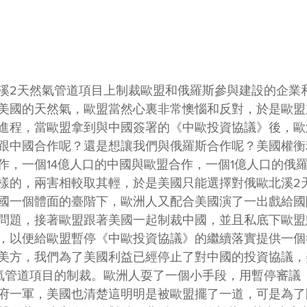
溪2天然氣管道項目上制裁歐盟和俄羅斯參與建設的企業
美國的天然氣，歐盟當然心裏非常懊惱和反對，於是歐盟
進程，當歐盟拿到與中國簽署的《中歐投資協議》後，歐
跟中國合作呢？還是想讓我們與俄羅斯合作呢？美國權衡
作，一個14億人口的中國與歐盟合作，一個1億人口的俄
樣的，兩害相較取其輕，於是美國只能選擇對俄歐北溪2
國一個體面的臺階下，歐洲人又配合美國演了一出戲給國
問題，接著歐盟跟著美國一起制裁中國，並且私底下歐盟
，以便給歐盟暫停《中歐投資協議》的繼續落實提供一個
美方，我們為了美國利益已經停止了對中國的投資協議，
氣管道項目的制裁。歐洲人耍了一個小手段，用暫停審議
府一軍，美國也清楚這明明是被歐盟擺了一道，可是為了