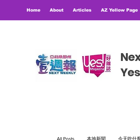
Home
About
Articles
AZ Yellow Page
Ne
​​Y
All Posts
本地新聞
今天吃什