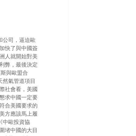
和公司，逼迫歐
加快了與中國簽
洲人就開始對美
利弊，最後決定
羅斯與歐盟合
天然氣管道項目
際社會看，美國
懇求中國一定要
符合美國要求的
美方應該馬上履
《中歐投資協
圍堵中國的大目