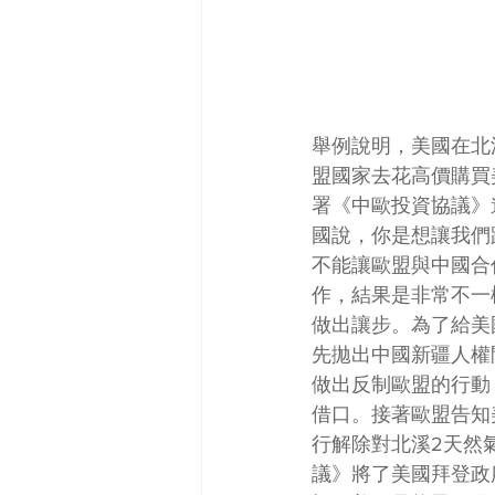
舉例說明，美國在北
盟國家去花高價購買
署《中歐投資協議》
國說，你是想讓我們
不能讓歐盟與中國合
作，結果是非常不一
做出讓步。為了給美
先拋出中國新疆人權
做出反制歐盟的行動
借口。接著歐盟告知
行解除對北溪2天然
議》將了美國拜登政