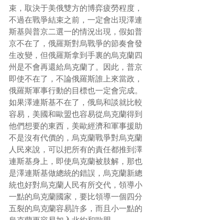
束，取決于美俄雙方的博弈疲勞程度，
不過在戰爭結束之前，一定會出現澤連
斯基與普京二選一的情況出現，假如普
京不在了，俄羅斯對烏戰爭的節奏會發
生改變，但俄羅斯拿到手裏的烏克蘭四
州是不會再還給烏克蘭了。因此，普京
即使不在了，不論俄羅斯誰上來當政，
俄羅斯軍事行動的目標也一定會完成。
如果澤連斯基不在了，俄烏和談就比較
容易，美國和歐盟也容易從烏克蘭得到
他們想要的東西，美歐經濟和軍事援助
不是沒有代價的，烏克蘭戰爭對烏克蘭
人民來說，可以把所有的責任都推到澤
連斯基身上，即使烏克蘭被肢解，那也
是澤連斯基做總統的錯誤，烏克蘭新總
統也好對烏克蘭人民有所交代，領導小
一點的烏克蘭國家，要比領導一個四分
五裂的烏克蘭容易許多，而且小一點的