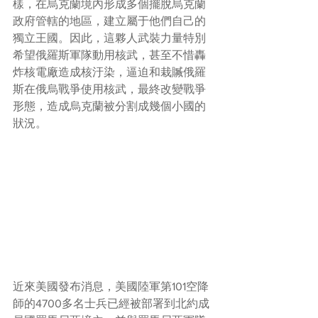
樣，在烏克蘭境內形成多個擺脫烏克蘭
政府管轄的地區，建立屬于他們自己的
獨立王國。因此，這夥人武裝力量特別
希望俄羅斯軍隊動用核武，甚至不惜轟
炸核電廠造成核汙染，逼迫和栽贓俄羅
斯在俄烏戰爭使用核武，最終改變戰爭
形態，造成烏克蘭被分割成幾個小國的
狀況。
近來美國發布消息，美國陸軍第101空降
師的4700多名士兵已經被部署到北約成