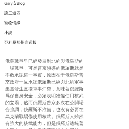
Gary安Blog
說三道四
寵物情緣
小說
亞利桑那州壹週報
俄烏戰爭早已經發展到北約與俄羅斯的
一場戰爭，可是普京領導的俄羅斯就是
不敢承認這一事實，原因在于俄羅斯普
京政府一旦承認俄羅斯已經與北約軍事
集團發生直接軍事沖突，意味著俄羅斯
爲保自身安全，必須表明准備使用核武
的立場，然而俄羅斯普京多次在公開場
合強調，俄羅斯不准備，也沒有必要在
烏克蘭戰場傷使用核武。俄羅斯人雖然
有強大的核武能力，但是俄羅斯總統普