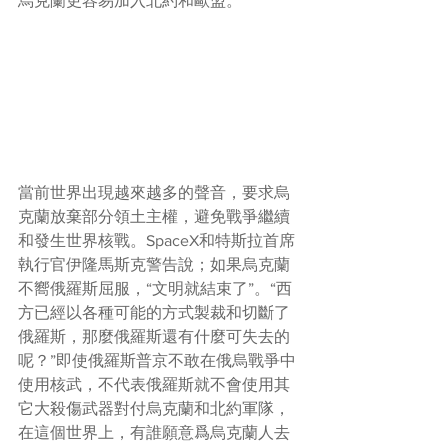
烏克蘭更容易加入北約和歐盟。
當前世界出現越來越多的聲音，要求烏
克蘭放棄部分領土主權，避免戰爭繼續
和發生世界核戰。SpaceX和特斯拉首席
執行官伊隆馬斯克警告說；如果烏克蘭
不嚮俄羅斯屈服，“文明就結束了”。“西
方已經以各種可能的方式製裁和切斷了
俄羅斯，那麼俄羅斯還有什麼可失去的
呢？”即使俄羅斯普京不敢在俄烏戰爭中
使用核武，不代表俄羅斯就不會使用其
它大殺傷武器對付烏克蘭和北約軍隊，
在這個世界上，有誰願意爲烏克蘭人去