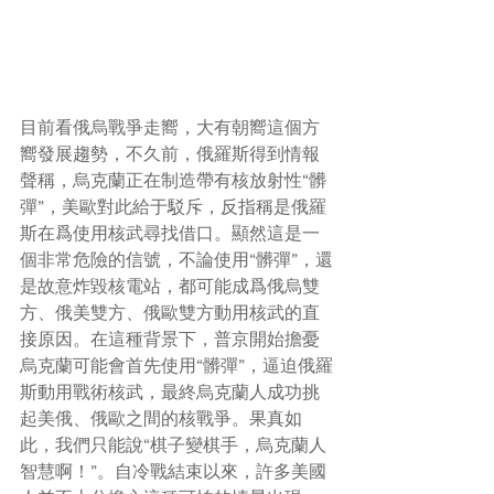
目前看俄烏戰爭走嚮，大有朝嚮這個方
嚮發展趨勢，不久前，俄羅斯得到情報
聲稱，烏克蘭正在制造帶有核放射性“髒
彈”，美歐對此給于駁斥，反指稱是俄羅
斯在爲使用核武尋找借口。顯然這是一
個非常危險的信號，不論使用“髒彈”，還
是故意炸毀核電站，都可能成爲俄烏雙
方、俄美雙方、俄歐雙方動用核武的直
接原因。在這種背景下，普京開始擔憂
烏克蘭可能會首先使用“髒彈”，逼迫俄羅
斯動用戰術核武，最終烏克蘭人成功挑
起美俄、俄歐之間的核戰爭。果真如
此，我們只能說“棋子變棋手，烏克蘭人
智慧啊！”。自冷戰結束以來，許多美國