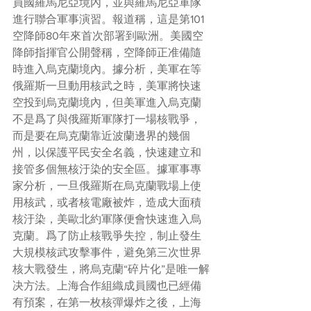
員國羅馬尼亞境內，並與羅馬尼亞軍隊
進行聯合軍事演習。報道稱，這是第101
空降師80年來首次部署到歐洲。美國空
降師指揮官公開聲稱，空降師正准備隨
時進入烏克蘭境內。據分析，美軍在等
俄羅斯一旦動用核武之時，美軍將快速
空投到烏克蘭境內，但美軍進入烏克蘭
不是爲了與俄羅斯軍隊打一場核戰爭，
而是要在烏克蘭靠近波蘭邊界的幾個
州，以保護平民安全名義，快速建立和
接管多個無核汙染的安全區。據軍事專
家分析，一旦俄羅斯在烏克蘭戰場上使
用核武，或者核電廠被炸，造成大面積
核汙染，美歐北約軍隊便會快速進入烏
克蘭。爲了防止核戰爭失控，制止發生
大規模核武攻擊事件，避免第三次世界
核大戰發生，將烏克蘭“碎片化”是唯一解
决方法。上海合作組織成員國也已經備
有預案，在第一枚核彈爆炸之後，上海