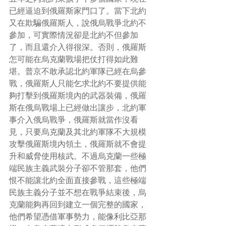
已經逼迫到俄羅斯家門口了。當下北約
又在欺騙俄羅斯人，說俄烏戰爭北約不
參加，可實際情況卻是北約不但參加
了，而且還介入得很深。否則，俄羅斯
怎可能在烏克蘭戰場把仗打得如此難
堪。普京不敢承認北約軍隊已經在烏參
戰，俄羅斯人只能乞求北約不要提供能
夠打擊到俄羅斯境內的武器裝備，俄羅
斯在俄烏戰場上已經做出讓步，北約軍
事介入俄烏戰爭，俄羅斯就當作沒看
見，只要烏克蘭及其北約軍隊不大規模
攻擊俄羅斯境內領土，俄羅斯就不會提
升和威脅使用核武。不過烏克蘭一些極
端民族主義武裝分子卻不管那套，他們
恨不能讓北約全面直接參戰，這些極端
民族主義分子並不想在戰爭結束後，烏
克蘭能夠再回到建立一個完整的國家，
他們希望憑借軍事勢力，能像利比亞那