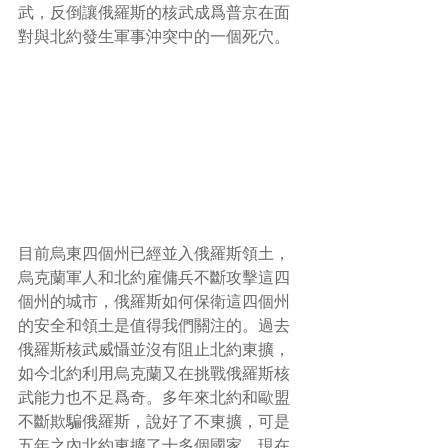
武，反倒讓俄羅斯的核武成爲普京在面
對與北約發生軍事沖突中的一個死穴。
目前烏東四個州已經並入俄羅斯領土，
烏克蘭軍人和北約雇傭兵不斷攻擊這四
個州的城市，俄羅斯如何保衛這四個州
的安全和領土是值得我們關注的。過去
俄羅斯核武威懾並沒有阻止北約東擴，
如今北約利用烏克蘭又在挑戰俄羅斯核
武能力也不足爲奇。多年來北約和歐盟
不斷欺騙俄羅斯，說好了不東擴，可是
五年之內北約東擴了十多個國家，現在