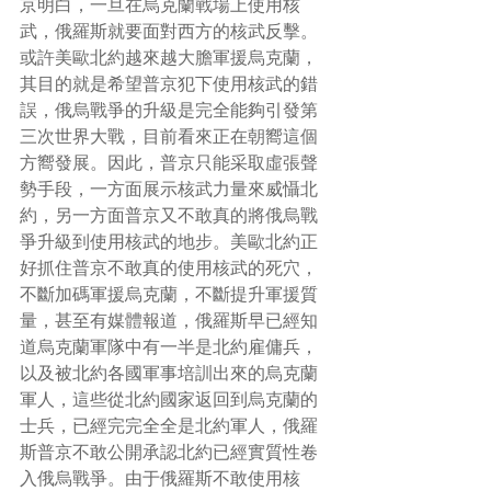
京明白，一旦在烏克蘭戰場上使用核
武，俄羅斯就要面對西方的核武反擊。
或許美歐北約越來越大膽軍援烏克蘭，
其目的就是希望普京犯下使用核武的錯
誤，俄烏戰爭的升級是完全能夠引發第
三次世界大戰，目前看來正在朝嚮這個
方嚮發展。因此，普京只能采取虛張聲
勢手段，一方面展示核武力量來威懾北
約，另一方面普京又不敢真的將俄烏戰
爭升級到使用核武的地步。美歐北約正
好抓住普京不敢真的使用核武的死穴，
不斷加碼軍援烏克蘭，不斷提升軍援質
量，甚至有媒體報道，俄羅斯早已經知
道烏克蘭軍隊中有一半是北約雇傭兵，
以及被北約各國軍事培訓出來的烏克蘭
軍人，這些從北約國家返回到烏克蘭的
士兵，已經完完全全是北約軍人，俄羅
斯普京不敢公開承認北約已經實質性卷
入俄烏戰爭。由于俄羅斯不敢使用核