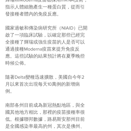
指示人體細胞產生一種蛋白質，從而引
發接種者體內的免疫反應。
國家過敏和傳染病研究所（NIAID）已開
啟了一項臨床試驗，以確定那些已經完
全接種了輝瑞或強生疫苗的人是否可以
通過接種Moderna疫苗來提升免疫反
應。這些試驗的結果預計將在夏季晚些
時候公佈。
隨著Delta變種迅速擴散，美國自今年2
月以來首次出現每天10萬例的新增病
例。
南部各州目前成為新冠熱點地區，與全
國其他地方相比，那裡的疫苗接種率很
低。根據聯邦數據，路易斯安那州目前
是全國感染率最高的州，其次是佛州、