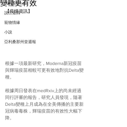
變種更有效
Gary安Blog
【疫情資訊】
說三道四
寵物情緣
小說
亞利桑那州壹週報
根據一項最新研究，Moderna新冠疫苗
與輝瑞疫苗相較可更有效地對抗Delta變
種。
根據周日發表在medRxiv上的尚未經過
同行評審的報告，研究人員發現，隨著
Delta變種上月成為在全美傳播的主要新
冠病毒毒株，輝瑞疫苗的有效性大幅下
降。