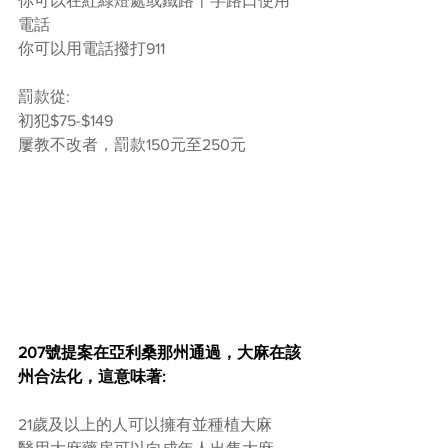
你可以在紅綠燈處或鐵路十字路口使用
電話
你可以用電話撥打911
罰款從:
初犯$75-$149
屢教不改者，罰款150元至250元
207號提案在亞利桑那州通過，大麻在該
州合法化，這意味著:
21歲及以上的人可以擁有並種植大麻