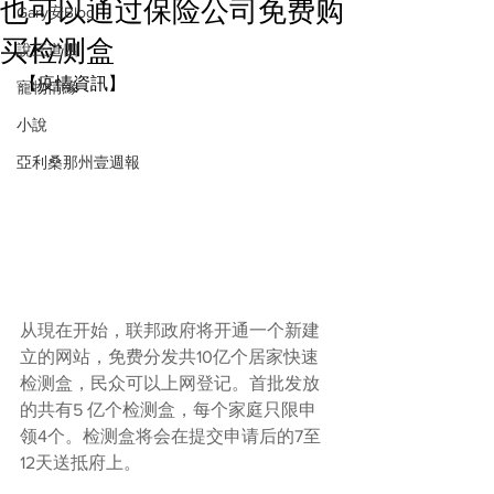
也可以通过保险公司免费购
Gary安Blog
买检测盒
說三道四
【疫情資訊】
寵物情緣
小說
亞利桑那州壹週報
从現在开始，联邦政府将开通一个新建
立的网站，免费分发共10亿个居家快速
检测盒，民众可以上网登记。首批发放
的共有5 亿个检测盒，每个家庭只限申
领4个。检测盒将会在提交申请后的7至
12天送抵府上。