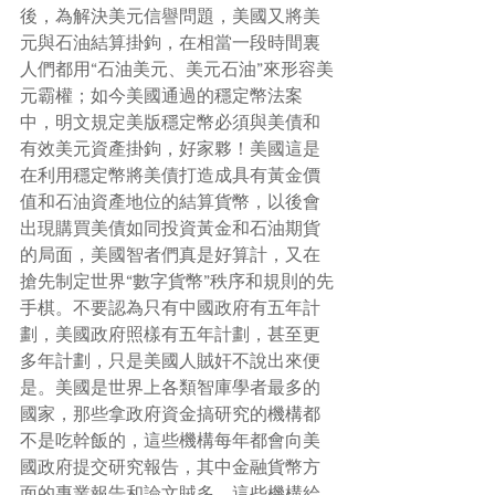
後，為解決美元信譽問題，美國又將美
元與石油結算掛鉤，在相當一段時間裏
人們都用“石油美元、美元石油”來形容美
元霸權；如今美國通過的穩定幣法案
中，明文規定美版穩定幣必須與美債和
有效美元資產掛鉤，好家夥！美國這是
在利用穩定幣將美債打造成具有黃金價
值和石油資產地位的結算貨幣，以後會
出現購買美債如同投資黃金和石油期貨
的局面，美國智者們真是好算計，又在
搶先制定世界“數字貨幣”秩序和規則的先
手棋。不要認為只有中國政府有五年計
劃，美國政府照樣有五年計劃，甚至更
多年計劃，只是美國人賊奸不說出來便
是。美國是世界上各類智庫學者最多的
國家，那些拿政府資金搞研究的機構都
不是吃幹飯的，這些機構每年都會向美
國政府提交研究報告，其中金融貨幣方
面的專業報告和論文賊多，這些機構給