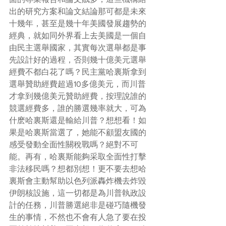
出的研究方案和論文結論那可都是未來
十幾年，甚至是幾十年美國發展趨勢的
經典，就如同外界看上去美國是一個自
由民主選舉國家，其實每次選舉都是事
先設計好的過程，否則幾十億美元選舉
經費不都白花了嗎？民主黨哈裏斯拿到
選舉贊助經費超過10多億美元，而川普
才拿到幾億美元贊助經費，按理說誰的
競選經費多，誰的勝選幾率就大，可為
什麽哈裏斯還是輸給川普？想想看！如
果是哈裏斯當選了，她能不顧盟友國的
感受發動全面性關稅戰嗎？絕對不可
能。再有，哈裏斯能夠采取全面性打擊
非法移民嗎？想都別想！更不要去想哈
裏斯會主動幫助以色列派轟炸機去炸毀
伊朗核設施，這一切都是為川普執政設
計的任務，川普勝選絕非是碰巧隨機發
生的事情，不然也不會有人急了要在投