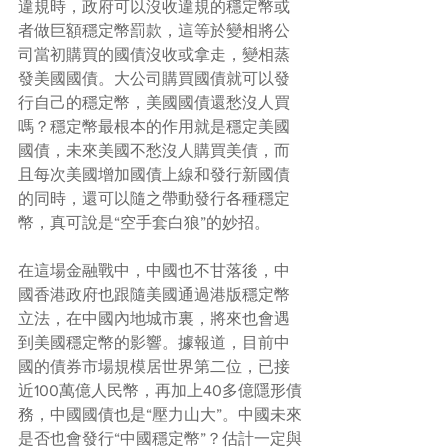
違規時，政府可以沒收違規的穩定幣或
者做巨額穩定幣罰款，這等於變相將公
司當初購買的國債沒收或拿走，變相蒸
發美國國債。大公司購買國債就可以發
行自己的穩定幣，美國國債還愁沒人買
嗎？穩定幣最根本的作用就是穩定美國
國債，未來美國不愁沒人購買美債，而
且每次美國增加國債上線和發行新國債
的同時，還可以隨之帶動發行各種穩定
幣，真可說是“空手套白狼”的妙招。
在這場金融戰中，中國也不甘落後，中
國香港政府也跟隨美國通過港版穩定幣
立法，在中國內地城市裏，將來也會遇
到美國穩定幣的影響。據報道，目前中
國的債券市場規模居世界第二位，已接
近100萬億人民幣，再加上40多億隱形債
務，中國國債也是“壓力山大”。中國未來
是否也會發行“中國穩定幣”？估計一定與