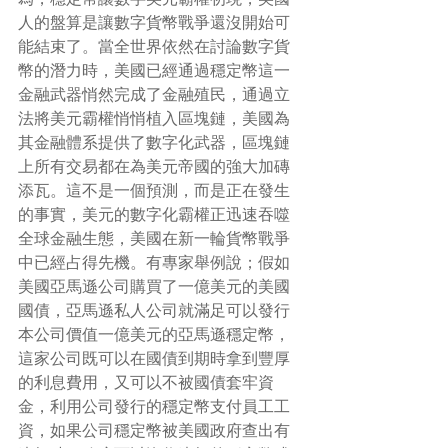
人的盤算是讓數字貨幣戰爭還沒開始可
能結束了。當全世界依然在討論數字貨
幣的潛力時，美國已經通過穩定幣這一
金融武器悄然完成了金融殖民，通過立
法將美元霸權悄悄植入區塊鏈，美國為
其金融體系提供了數字化武器，區塊鏈
上所有交易都在為美元帝國的強大加磚
添瓦。這不是一個預測，而是正在發生
的事實，美元的數字化霸權正迅速吞噬
全球金融生態，美國在新一輪貨幣戰爭
中已經占得先機。有專家舉例說；假如
美國亞馬遜公司購買了一億美元的美國
國債，亞馬遜私人公司就滿足可以發行
本公司價值一億美元的亞馬遜穩定幣，
這家公司既可以在國債到期時拿到豐厚
的利息費用，又可以不被國債套牢資
金，利用公司發行的穩定幣支付員工工
資，如果公司穩定幣被美國政府查出有