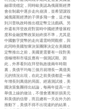
融環境穩定，同時歐美認為俄羅斯經濟
會在制裁中逐步走向崩潰，並希望讓毀
滅俄羅斯經濟的子彈多飛一會，這才輪
到川普執政時推出穩定幣立法戲碼。另
外還有拜登政府對當時中國經濟發展程
度和金融貨幣政策始終摸不準，尤其是
中國數字貨幣的走向還需時間觀察，與
此同時美國智庫決策團隊決定在美國穩
定幣推出之前，美國更需要有一段對美
債極增和市場反應有一個測試期。因
此，外界看到在拜登執政後兩年時期
裏，美債平均每三個月就增長一萬億美
元的情況出現，在此之前美債都是一兩
年增長到萬億的局面。經過測試後，美
國決策集團得出結論，每兩年提高一次
舉債上線的做法，不僅會逐漸折損美元
和美債的信譽，而且總有一天在外力的
推動下，美債不得不出現違約的結果，