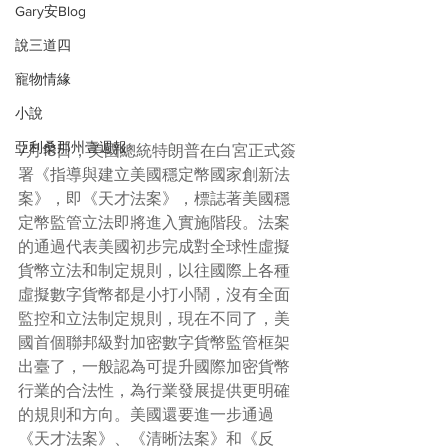
Gary安Blog
說三道四
寵物情緣
小說
亞利桑那州壹週報
7月18日，美國總統特朗普在白宮正式簽
署《指導與建立美國穩定幣國家創新法
案》，即《天才法案》，標誌著美國穩
定幣監管立法即將進入實施階段。法案
的通過代表美國初步完成對全球性虛擬
貨幣立法和制定規則，以往國際上各種
虛擬數字貨幣都是小打小鬧，沒有全面
監控和立法制定規則，現在不同了，美
國首個聯邦級對加密數字貨幣監管框架
出臺了，一般認為可提升國際加密貨幣
行業的合法性，為行業發展提供更明確
的規則和方向。美國還要進一步通過
《天才法案》、《清晰法案》和《反