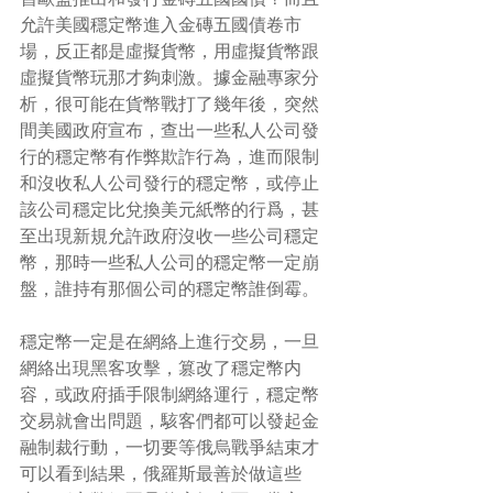
允許美國穩定幣進入金磚五國債卷市
場，反正都是虛擬貨幣，用虛擬貨幣跟
虛擬貨幣玩那才夠刺激。據金融專家分
析，很可能在貨幣戰打了幾年後，突然
間美國政府宣布，查出一些私人公司發
行的穩定幣有作弊欺詐行為，進而限制
和沒收私人公司發行的穩定幣，或停止
該公司穩定比兌換美元紙幣的行爲，甚
至出現新規允許政府沒收一些公司穩定
幣，那時一些私人公司的穩定幣一定崩
盤，誰持有那個公司的穩定幣誰倒霉。
穩定幣一定是在網絡上進行交易，一旦
網絡出現黑客攻擊，篡改了穩定幣内
容，或政府插手限制網絡運行，穩定幣
交易就會出問題，駭客們都可以發起金
融制裁行動，一切要等俄烏戰爭結束才
可以看到結果，俄羅斯最善於做這些