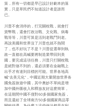
策，所有一切都是早已設計好劇本的落
實，只是草民們不知道設計者是誰而
已。
川普不會消停的，打完關稅戰，就會打
貨幣戰，還會打政治戰、文化戰、病毒
戰等等，川普可算是活到老戰鬥到老。
再說美國和世界沒了川普也就不熱鬧
了，也不好玩了不是？川普從選舉到執
政一直都在高喊要將制造業帶回到美
國，要完成這項任務，川普只打關稅戰
是絕對做不到的，還必須要在金融戰上
出手才有達到目標的可能。世界各地高
喊“去美元化”，中國近期大量開放世界各
國免簽旅遊中國，其中奧妙不單純是增
加中國外匯收入和釋放友好這麽簡單，
在這期間中國不僅對60多個國家免簽，
而且還給了全球南方50多個國家商品零
關稅待遇，為什麽？這些做法都是在利