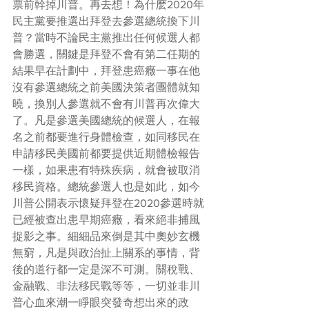
票前幹掉川普。再去想！為什麽2020年
民主黨要推選出拜登去參選總統換下川
普？當時不論民主黨推出任何候選人都
會勝選，關鍵是拜登不會有第二任期的
結果早在計劃中，拜登患癌癥一事在他
沒有參選總統之前美國決策者團體就知
曉，換別人參選就不會有川普再次偉大
了。凡是參選美國總統的候選人，在報
名之前都要進行身體檢查，如同移民在
申請移民美國前都要提供近期體檢報告
一樣，如果患有特殊疾病，就會被取消
移民資格。總統參選人也是如此，如今
川普公開表示懷疑拜登在2020參選時就
已經被查出患早期癌癥，看來絕非捕風
捉影之事。細細品來倒是其中奧妙玄機
無窮，凡是與政治扯上關系的事情，背
後的道行都一定是深不可測。關稅戰、
金融戰、非法移民戰等等，一切並非川
普心血來潮一睜眼突發奇想出來的政