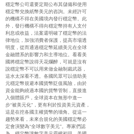
穩定幣公司還要定期公布其儲備和使用
穩定幣兌換紙幣美元的咨詢。未經許可
的機構不得在美國境內發行穩定幣。此
外，發行機構不得向穩定幣持有人支付
利息或收益，法案還明確了穩定幣的法
律地位，加強消費者保護，提高市場透
明度，從而通過穩定幣延續美元在全球
金融體系的影響力和主導地位。看看美
國將穩定幣說得天花爛醉，可就是沒有
說穩定幣不可以用來做金融制裁武器，
這水太深看不透。各國民眾可以借助美
元穩定幣規避本國貨幣貶值風險，由於
資金能夠繞過本國的貨幣管制，直接進
入個體賬戶，全球資本在無形中進一
步“被美元化”，更有利於投資美元資產，
這是在挖各國主權貨幣的墻角。從這一
趨勢來看，未來合規化的美國穩定幣必
定會演變為“全球數字美元”。專家們認
為，穩定幣讓數字美元霸權初現，美國