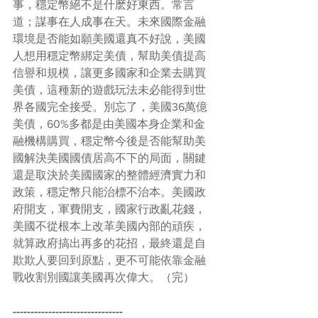
事，穩定幣絕不是什麽好東西。常言
道；謀事在人成事在天。未來國際金融
環境是否能如願美國還真不好說，美國
人想用穩定幣綁定美債，幫助美債提高
信譽和規模，讓更多國家和企業去購買
美債，這種新的遊戲玩法未必能得到世
界各國完全接受。別忘了，美國36萬億
美債，60%多都是由美國本身企業和金
融機構購買，穩定幣今後是否能幫助美
國解決美國國債居高不下的局面，關鍵
還是取決於美國國家的整體經濟實力和
政策，穩定幣只能治標不治本。美國政
府開支，軍費開支，國家行政亂花錢，
美國不從根本上改革美國內部的頑疾，
就算政府搞出再多的花招，最終還是自
欺欺人要回到原點，更不可能依靠金融
戰收割別國讓美國再次偉大。（完）
-------------------------------