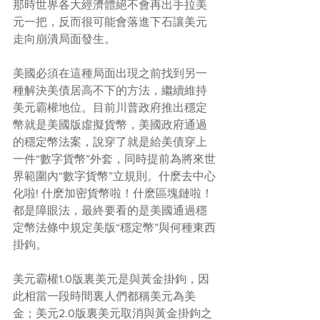
那時世界各大經濟體絕不會再出手拉美
元一把，反而很可能會落進下石讓美元
走向崩潰局面發生。
美國必須在這種局面出現之前找到另一
種解決美債居高不下的方法，繼續維持
美元霸權地位。目前川普政府推出穩定
幣就是美國版虛擬貨幣，美國政府通過
的穩定幣法案，說穿了就是給美債穿上
一件“數字貨幣”外套，同時提前為將來世
界範圍內“數字貨幣”立規則。什麽去中心
化啦! 什麽加密貨幣啦！什麽區塊鏈啦！
都是障眼法，最終要看的是美國通過穩
定幣法條中規定美版“穩定幣”與何種東西
掛鉤。
美元霸權1.0版裏美元是與黃金掛鉤，因
此相當一段時間裏人們都稱美元為美
金；美元2.0版裏美元取消與黃金掛鉤之