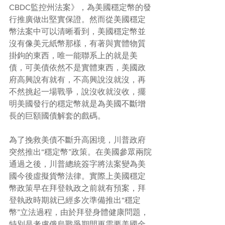
CBDC監控州法案》，為美國穩定幣的發
行推廣做出堅實保證。然而從美國穩定
幣法案中可以清晰看到，美國穩定幣並
沒有像美元紙幣那樣，有著與實體物質
掛鉤的東西，唯一能聯系上的就是美
債，可美債依然不是實體東西，美國政
府高興說有就有，不高興說沒就沒，再
不然挑起一場戰爭，說沒收就沒收，擺
明美國發行的穩定幣就是為美國不斷增
長的巨額國債解套的戲碼。
為了挽救美債不斷升高困境，川普政府
突然推出“穩定幣”政策。在美國參眾兩院
通過之後，川普總統簽字將法案變為美
國今後虛擬貨幣法律。實際上美國穩定
幣政策早在拜登執政之前就有預案，拜
登執政時期就已經多次準備推出“穩定
幣”立法過程，由於拜登身體健康問題，
特別是考慮俄烏戰爭期間更需要美國金