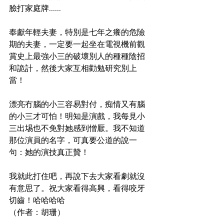
臉打家庭牌......
奉獻年輕夫妻，特別是七年之癢的危險
期的夫妻，一定要一起坐在電視機前觀
賞史上最強小三的破壞別人的種種陰招
和詭計，然後大家互相勸勉研究別上
當！
漂亮冇腦的小三容易對付，痴情又有腦
的小三才可怕！明知是演戲，我每見小
三出埸也不免對她感到憎厭。我不知道
那位演員的名字，可真要公道的說一
句：她的演技真正贊！
我就此打住吧，再說下去大家看劇就沒
有意思了。祝大家看得高興，看得咬牙
切齒！哈哈哈哈
（作者：胡珊）