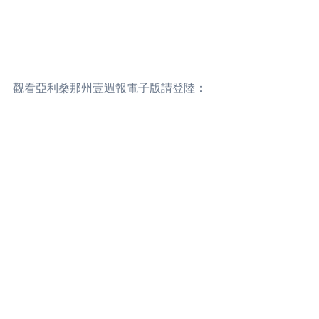
觀看亞利桑那州壹週報電子版請登陸：
https://www.nextweeklyaz.com/electron
icpress
說三道四
See All
Recent Posts