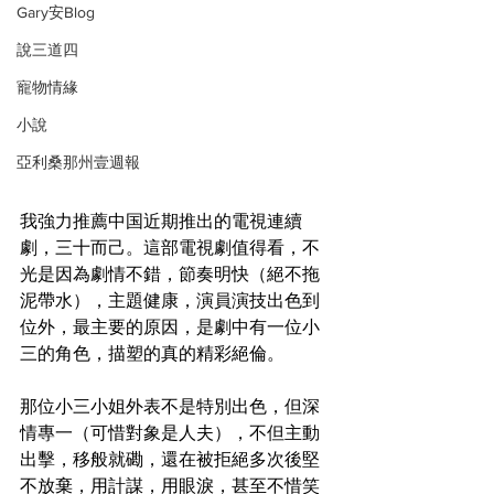
Gary安Blog
說三道四
寵物情緣
小說
亞利桑那州壹週報
我強力推薦中国近期推出的電視連續
劇，三十而己。這部電視劇值得看，不
光是因為劇情不錯，節奏明快（絕不拖
泥帶水），主題健康，演員演技出色到
位外，最主要的原因，是劇中有一位小
三的角色，描塑的真的精彩絕倫。
那位小三小姐外表不是特別出色，但深
情專一（可惜對象是人夫），不但主動
出擊，移般就磡，還在被拒絕多次後堅
不放棄，用計謀，用眼淚，甚至不惜笑