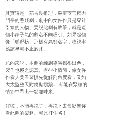
其實這是一部古裝推理，皇室宦官權力
鬥爭的懸疑劇，劇中的女仵作只是穿針
引線的人物。要説此劇有敗筆，就是這
個小家子氣的劇名不夠吸引。如果起個
像「瑯琊榜」那樣有氣勢名字，收視率
應該早就不止於此。
总的來説，本劇的編劇導演都很出色，
製作也極之認真。有些小情節，像女仵
作看人美丑習慣先從解剖角度看，又如
大太監整天對鏡黏鬍鬚.....都能在緊繃的
情節中帶出一點趣味來。
好啦，不能再説了，再説下去會影響你
看此劇的樂趣。就此打住咯！