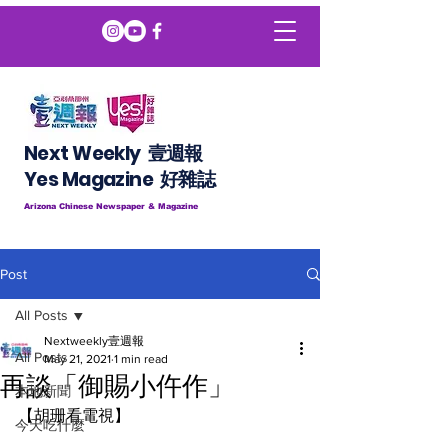
Next Weekly 壹週報
​​Yes Magazine 好雜誌
Arizona Chinese Newspaper & Magazine
Post
All Posts
Nextweekly壹週報
All Posts
May 21, 2021
1 min read
再談「御賜小仵作」
本地新聞
【胡珊看電視】
今天吃什麼