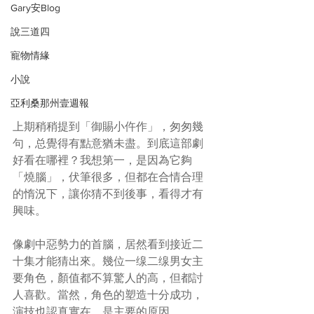
Gary安Blog
說三道四
寵物情緣
小說
亞利桑那州壹週報
上期稍稍提到「御賜小仵作」，匆匆幾
句，总覺得有點意猶未盡。到底這部劇
好看在哪裡？我想第一，是因為它夠
「燒腦」，伏筆很多，但都在合情合理
的惰況下，讓你猜不到後事，看得才有
興味。
像劇中惡勢力的首腦，居然看到接近二
十集才能猜出來。幾位一缐二缐男女主
要角色，顏值都不算驚人的高，但都討
人喜歡。當然，角色的塑造十分成功，
演技也認真實在，是主要的原因。