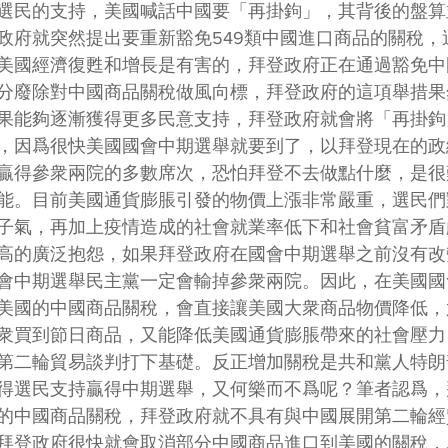
選民的支持，美國喊話中國要「再掛鉤」，其背後的盤算
政府就突然提出要重新豁免549類中國進口商品的關稅，
美國經濟復甦和增長是有害的，拜登政府正在通過豁免中
分廢除對中國商品關稅做風向標，拜登政府的這項舉措果
果能夠逐漸獲得更多民意支持，拜登政府就會將「再掛鉤
，因爲很快美國國會中期選舉就要到了，以拜登現在的政
贏得參衆兩院的多數席次，恐怕拜登不去做點什麼，是很
能。目前美國通貨膨脹引發的物價上漲非常嚴重，選民們
子氣，再加上疫情造成的社會就業率低下和社會貧富矛盾
高的廣泛抱怨，如果拜登政府在國會中期選舉之前沒有改
會中期選舉民主黨一定會輸掉參衆兩院。因此，在美國國
美國的中國商品關稅，會直接讓美國大衆商品物價降低，
衆買到節日商品，又能降低美國通貨膨脹帶來的社會壓力
第二輪貿易談判打下基礎。反正增加關稅是共和黨人特朗
得選民支持贏得中期選舉，又何樂而不爲呢？筆者認爲，
的中國商品關稅，拜登政府就不具有與中國展開第二輪經
拜登政府很快就會取消部分中國商品進口到美國的關稅，