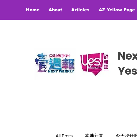
Home
About
Articles
AZ Yellow Page
Ne
​​Y
All Posts
本地新聞
今天吃什