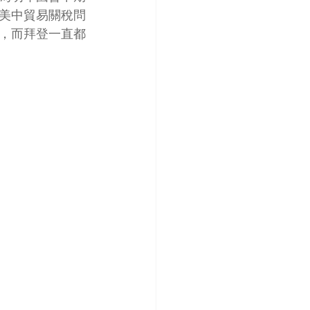
美中貿易關稅問
，而拜登一直都