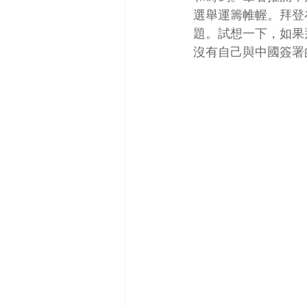
選舉運籌帷幄。拜登
題。試想一下，如果
沒有自己與中國簽署