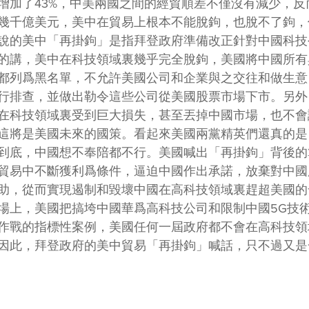
增加了43%，中美兩國之間的經貿順差不僅沒有減少，反
幾千億美元，美中在貿易上根本不能脫鉤，也脫不了鉤，
說的美中「再掛鉤」是指拜登政府準備改正針對中國科技
的講，美中在科技領域裏幾乎完全脫鉤，美國將中國所有
都列爲黑名單，不允許美國公司和企業與之交往和做生意
行排查，並做出勒令這些公司從美國股票市場下市。另外
在科技領域裏受到巨大損失，甚至丟掉中國市場，也不會
這將是美國未來的國策。看起來美國兩黨精英們還真的是
到底，中國想不奉陪都不行。美國喊出「再掛鉤」背後的
貿易中不斷獲利爲條件，逼迫中國作出承諾，放棄對中國
助，從而實現遏制和毀壞中國在高科技領域裏趕超美國的
場上，美國把搞垮中國華爲高科技公司和限制中國5G技
作戰的指標性案例，美國任何一屆政府都不會在高科技領
因此，拜登政府的美中貿易「再掛鉤」喊話，只不過又是