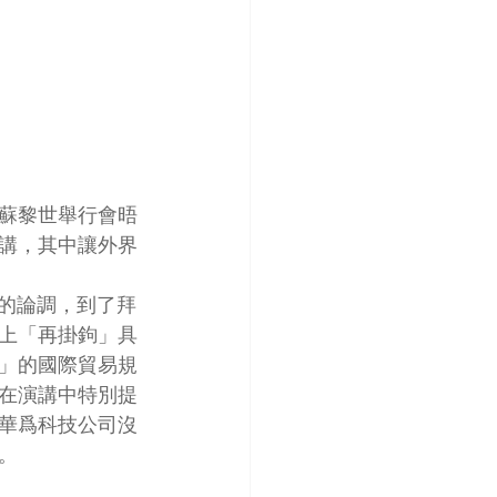
蘇黎世舉行會晤
講，其中讓外界
脫鉤的論調，到了拜
上「再掛鉤」具
」的國際貿易規
在演講中特別提
華爲科技公司沒
。