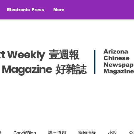
Electronic Press
More
xt Weekly 壹週報
Arizona
Chinese
Newspap
es Magazine 好雜誌
Magazine
麼
Gary安Blog
說三道四
寵物情緣
小說
亞