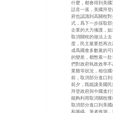
什麼，都會得到美國
話音一落，美國拜登
府也認識到高關稅對
式，爲下一步採取部
企業的大力擁護，如
取消關稅的做法上去
度，民主黨要想再次
成爲國會多數黨的可
的變差，都憋着一肚
們對政府執政效率不
業難等狀況，相信國
前，取消部分進口到
前夕，既能讓美國民
拜登政府與中國進行
能夠利用取消關稅獲
取消部分進口到美國
和籌碼。筆者推測，