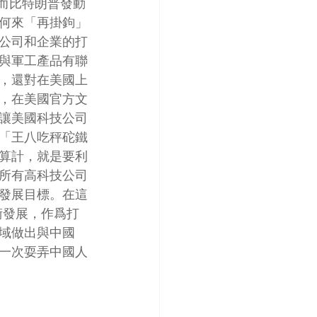
而比特朗普發動
何來「再掛鉤」
公司和企業的打
與軍工產品有聯
，還對在美國上
，在美國官方文
讓美國科技公司
「王八吃秤砣鐵
算計，就是要利
所有高科技公司
發展目標。在這
術發展，作爲打
域做出與中國
一次耍弄中國人