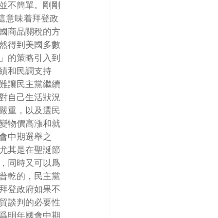
並不簡單。剛剛
這意味着拜登政
國商品關稅的方
然得到美國多數
」的策略引入到
績和民調支持
難讓民主黨繼續
對自己生活狀況
嚴重，以及選民
變物價高漲和就
會中期選舉之
尤其是在聖誕節
，同時又可以爲
普乾的，民主黨
拜登政府如果不
貿談判的必要性
爲明年國會中期