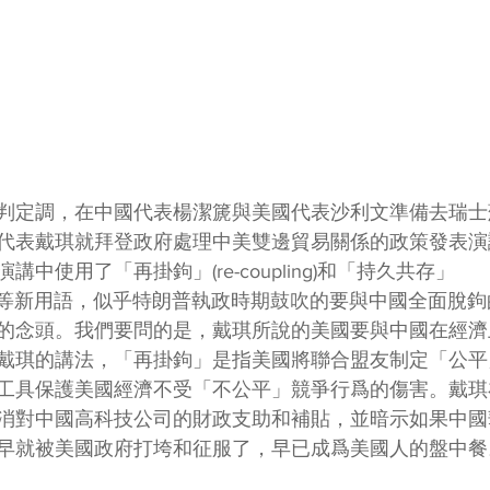
判定調，在中國代表楊潔篪與美國代表沙利文準備去瑞士
代表戴琪就拜登政府處理中美雙邊貿易關係的政策發表演
中使用了「再掛鉤」(re-coupling)和「持久共存」
xistence)等新用語，似乎特朗普執政時期鼓吹的要與中國全面
的念頭。我們要問的是，戴琪所說的美國要與中國在經濟
戴琪的講法，「再掛鉤」是指美國將聯合盟友制定「公平
工具保護美國經濟不受「不公平」競爭行爲的傷害。戴琪
消對中國高科技公司的財政支助和補貼，並暗示如果中國
早就被美國政府打垮和征服了，早已成爲美國人的盤中餐