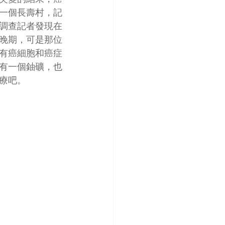
一個長壽村，記
調查記者發現在
晚期，可是那位
有癌細胞和癌症
有一個鈾礦，也
療吧。