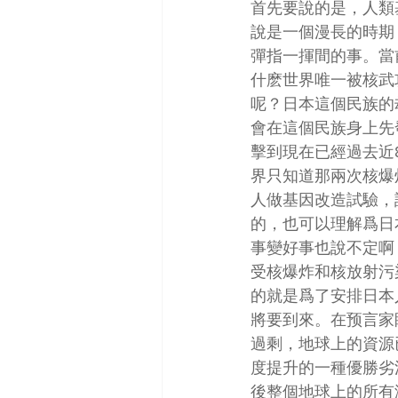
首先要說的是，人類
說是一個漫長的時期
彈指一揮間的事。當
什麽世界唯一被核武
呢？日本這個民族的
會在這個民族身上先
擊到現在已經過去近
界只知道那兩次核爆
人做基因改造試驗，
的，也可以理解爲日
事變好事也說不定啊
受核爆炸和核放射污
的就是爲了安排日本
將要到來。在预言家
過剩，地球上的資源
度提升的一種優勝劣
後整個地球上的所有