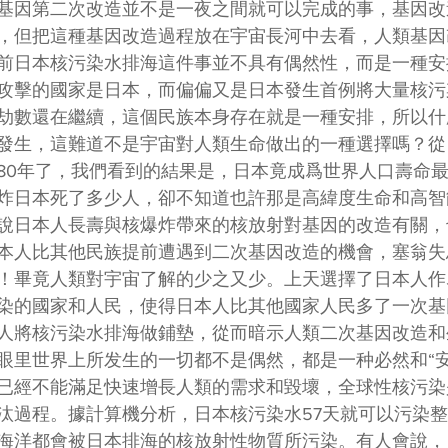
基因第二次改造並不是一夜之間就可以完成的事，基因改
，但把這種基因改造過程放在宇宙長河中去看，人類基因
前日本核污染水排海這件事並不具有偶然性，而是一種安
攻擊的國家是日本，而偏偏又是日本發生首例將大量核污
劫數還在繼續，這個民族本身存在就是一種安排，所以什
發生，這難道不是宇宙對人類生命做出的一種選擇嗎？從
80年了，我們看到的結果是，日本竟成爲世界人口壽命
炸日本死了多少人，卻不知道也許那是高緯度生命和高智
說日本人長壽與核爆炸帶來的核放射對基因的改造有關，
本人比其他民族提前遭遇到二次基因改造的機會，塞翁失
！畢竟人類對宇宙了解的少之又少。上天選擇了日本人作
染的國家和人民，使得日本人比其他國家人民多了一次基
人將核污染水排海做鋪墊，從而暗示人類二次基因改造和
眼里世界上所发生的一切都不是偶然，都是一种必然和“安
已經不能滿足快速增長人類的需求和毀壞，全球性核污染
汰過程。據計算機分析，日本核污染水57天就可以污染
海洋都會被日本排海的核放射性物質所污染。有人會說，