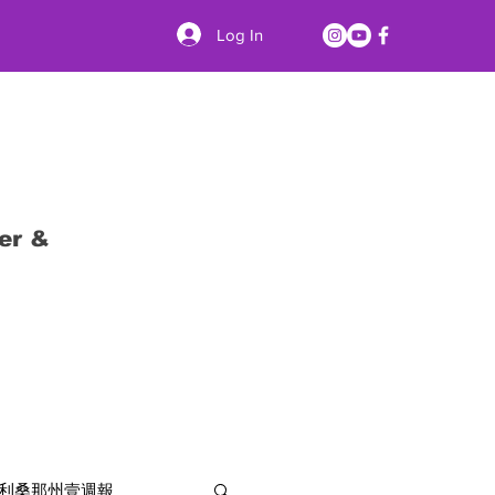
Log In
er &
利桑那州壹週報