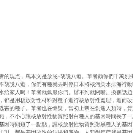
者的观点，罵本文是放屁+胡說八道。筆者勸你們千萬別
不胡說八道，你們有種就去叫停日本將核污染水排海行動
水給家人喝！筆者就佩服你們。辦不到就閉嘴。換個話題
，都是用核放射性材料對種子進行核放射性處理，進而改
蟲害的種子。筆者也在懷疑，當初上帝在創造人類時，肯
盹，不小心讓核放射性物質照射白種人的基因時間長了一
基因時間短了一點點，讓核放射性物質照射黑種人的基因
出現，都是基因改造的結果和産物。人類得癌症就是基因