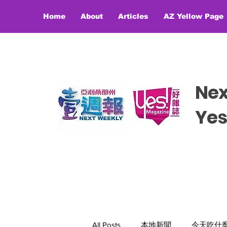
Home
About
Articles
AZ Yellow Page
Ne
​​Y
All Posts
本地新聞
今天吃什