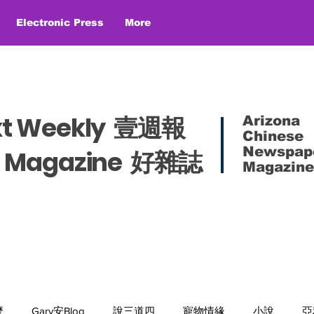
Electronic Press
More
xt Weekly 壹週報
Arizona
Chinese
Newspap
es Magazine 好雜誌
Magazine
麼
Gary安Blog
說三道四
寵物情緣
小說
亞