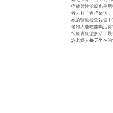
症放射性治療也是用
者去村子進行采訪，
她的醫療檢查報告中
老婦人能吃能喝活得
卻糊裏糊塗多活十幾
許老婦人每天坐在的