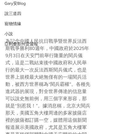
Gary安Blog
說三道四
寵物情緣
小說
為記念中國人民抗日戰爭暨世界反法西
亞利桑那州壹週報
斯戰爭勝利80週年，中國政府於2025年
9月3日在天安門前舉行隆重的閱兵儀
式，這是二戰結束後中國政府和人民舉
行的最大一次反法西斯閱兵儀式，也是
世界上規模最大絕無僅有的一場閱兵活
動，被西方世界稱為“閱兵霸權”。各種先
進武器的展現，對全世界傳達的信息量
可以說史無前例，用三個字來形容，那
就是“別惹我！”。據消息稱，北京大閱兵
那天，美國五角大樓周邊的多家披薩店
裡的披薩都訂購一空，媒體用這個新聞
報道展示美國政府，尤其是五角大樓軍