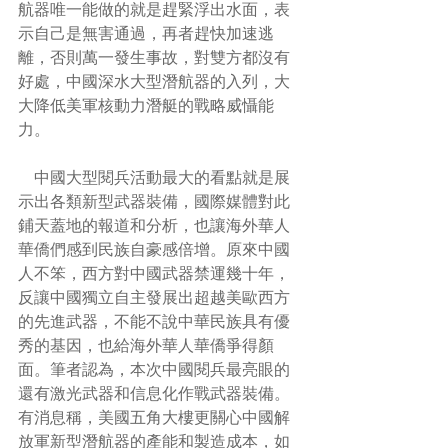
航器唯一能做的就是趕緊浮出水面，表
示自己是無害通過，再者趕快加速逃
離，否則萬一發生事故，對雙方都沒有
好處，中國深水大型潛航器的入列，大
大降低美軍核動力潛艇的戰略威懾能
力。
    中國大型閱兵活動最大的看點就是展
示出各類新型武器裝備，國際媒體對此
鋪天蓋地的報道和分析，也讓海外華人
華僑們感到民族自豪感倍增。原來中國
人不笨，西方對中國武器禁運幾十年，
反讓中國獨立自主發展出超越美歐西方
的先進武器，不能不說中華民族具有優
秀的基因，也給海外華人華僑爭得顏
面。筆者認為，本次中國閱兵最亮眼的
還有激光武器和信息化作戰武器裝備。
有消息稱，美國五角大樓更關心中國解
放軍新型潛航器的產能和製造成本，如