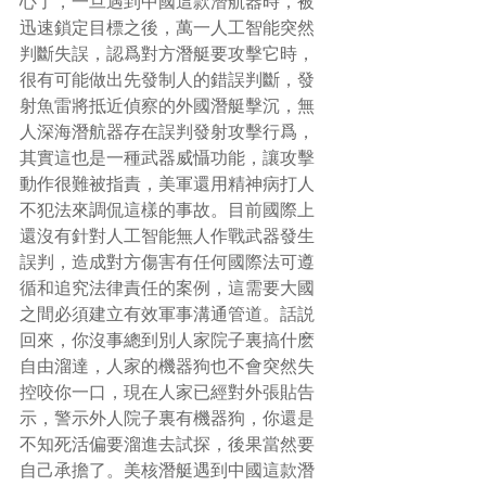
心了，一旦遇到中國這款潛航器時，被
迅速鎖定目標之後，萬一人工智能突然
判斷失誤，認爲對方潛艇要攻擊它時，
很有可能做出先發制人的錯誤判斷，發
射魚雷將抵近偵察的外國潛艇擊沉，無
人深海潛航器存在誤判發射攻擊行爲，
其實這也是一種武器威懾功能，讓攻擊
動作很難被指責，美軍還用精神病打人
不犯法來調侃這樣的事故。目前國際上
還沒有針對人工智能無人作戰武器發生
誤判，造成對方傷害有任何國際法可遵
循和追究法律責任的案例，這需要大國
之間必須建立有效軍事溝通管道。話説
回來，你沒事總到別人家院子裏搞什麽
自由溜達，人家的機器狗也不會突然失
控咬你一口，現在人家已經對外張貼告
示，警示外人院子裏有機器狗，你還是
不知死活偏要溜進去試探，後果當然要
自己承擔了。美核潛艇遇到中國這款潛