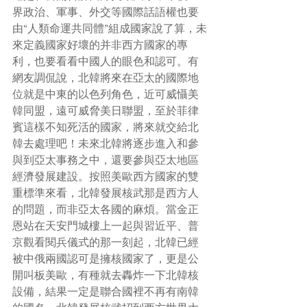
界政治、軍事、外交等國際話語權也要
由“人類命運共同體”組成國家說了算，未
來定義國家好壞的并非西方國家的專
利，也要看看中國人的眼色和認可。有
網友調侃說，北韓將來在亞太的國際地
位就是中東的以色列角色，近可威懾美
韓同盟，遠可威脅美日聯盟，至於菲律
賓這樣不知死活的國家，將來就交給北
韓去處理吧！未來北韓將逐步進入和參
與到亞太事務之中，還要參與亞太地區
經濟發展建設。按照美歐西方國家的雙
重標準來看，北韓發展核武那是西方人
的問題，而非亞太各國的麻煩。當金正
恩站在天安門城樓上一起與習近平、普
京觀看閱兵儀式的那一刻起，北韓已經
被中俄兩國認可是擁核國家了，更是公
開叫板美歐，有種就去轟炸一下北韓核
設備，結果一定是聯合國裡不再有南韓