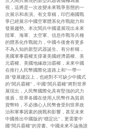
次大閱兵展現的新型武器裝備極為重
視，這將是一次改變未來戰爭形態的一
次展示和表演。有文章稱，印巴兩國戰
爭已經展示中國空軍體系化作戰能力和
發展趨勢。本次閱兵中國還展現出未來
陸軍、海軍、太空軍、信息作戰等兵種
的體系化作戰能力，中國今後會有更多
不為人知的新型武器誕生。有分析稱，
美國軍事霸權支撐著美國經濟霸權、美
元霸權、美國地緣政治霸權，未來中國
在推行人民幣國際化道路上和“一帶一
路”發展建設上，也絕對不可缺少中國式
的“閱兵霸權”，中國“閱兵霸權”將對世界
展現出，人民幣國際化具有堅強的武力
後盾，世界各國在使用人民幣作為貿易
貨幣時，不必擔心人民幣會受到世界政
治和軍事因素的挑戰和影響，甚至未來
中國推出中國版的“穩定比”，更需要中
國“閱兵霸權”的背書。中國未來不論換誰