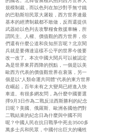
的國名。北韓發展核武招到西方世界大
規模制裁，而以色列在加沙對手無寸鐵
的巴勒斯坦民眾大屠殺，西方世界連最
基本的經濟制裁都不敢做，反而還提供
武器給以色列去攻擊糧食救援車輛，所
謂民主、人權、價值觀的西方世界，你
們還有什麼公道和良知所言呢？北京閱
兵就是要傳達這樣不公平的世界今後要
改一改了。本次中國大閱兵可以被認定
為是世界東昇西降的拐點，一個是以美
歐西方代表的價值觀世界在衰落，另一
個是以“人類命運共同體”代表的東方世界
在崛起，百年未有之大變局已經進入快
車道。有很多網友問，為什麼中國要選
擇9月3日作為二戰反法西斯勝利的紀念
日呢？美國、俄羅斯、歐洲各國他們對
二戰結束的紀念日為什麼與中國不同
呢？中國人民在抗日戰爭中死去3500多
萬多士兵和民眾，中國付出巨大的犧牲