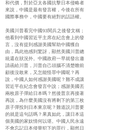
和代價，對於亞太各國抗擊日本侵略者
來說，中國是最有發言權，今後在所有
國際事務中，中國要有絕對的話語權。
美國川普看完中國93閱兵之後發文稱；
他看到中國習近平主席在紀念會上的發
言，沒有提到感謝美國幫助中國獲自
由，爲此他感到驚訝，顯然美國川普總
統還在狀況外。中國政府一早就發出邀
請函給川普，川普自己頭腦不清楚瞻前
顧後沒敢來，又怎能怪罪中國呢？再
說，中國人如何感謝美國呢？難不成讓
習近平在紀念會發言中說；感謝美國丟
兩枚原子彈給日本嗎？然後普京再接著
再說，為什麼美國沒有將剩下的第三枚
原子彈投到日本東京呢？難道説川普要
的就是這句話嗎？果真如此，讓日本這
個美國的家奴情何以堪。中國人民永遠
不會忘記日本侵華犯下的罪行，顯然日