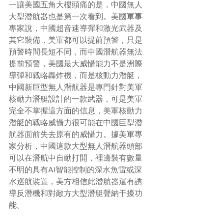
一讓美國五角大樓頭痛的是，中國無人
大型潛航器也是第一次看到。美國軍事
專家說，中國超音速導彈和激光武器及
其它裝備，美軍都可以提前預警，只是
預警時間長短不同，而中國潛航器無法
提前預警，美國最大威懾能力不是洲際
導彈和戰略轟炸機，而是核動力潛艇，
中國新巨型無人潛航器是專門針對美軍
核動力潛艇設計的一款武器，可是美軍
完全不掌握這方面的信息，美軍核動力
潛艇的戰略威懾力很可能在中國巨型潛
航器面前失去原有的威懾力。據美軍專
家分析，中國這款大型無人潛航器頭部
可以在潛航中自動打開，裡邊裝有數量
不明的具有AI智能控制的深水魚雷或深
水巡航裝置，美方相信此潛航器還有誘
導反潛機和對敵方大型潛艇聲納干擾功
能。