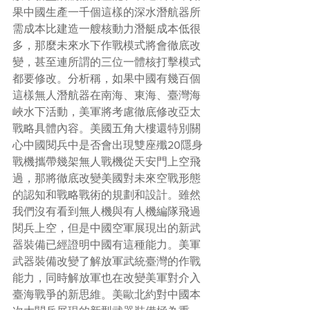
果中國生產一千個這樣的深水潛航器所
需成本比建造一艘核動力潛艇成本低很
多，那麼未來水下作戰模式將會徹底改
變，甚至連所謂的三位一體核打擊模式
都要修改。分析稱，如果中國有幾百個
這樣無人潛航器在南海、東海、臺灣海
峽水下活動，美軍將考慮徹底修改亞太
戰略具體內容。美國五角大樓還特別關
心中國閱兵中是否會出現雙座殲20隱身
戰機攜帶幾架無人戰機從天安門上空飛
過，那將徹底改變美國對未來空戰形態
的認知和戰略戰術的規劃和設計。雖然
我們沒有看到無人機與有人機編隊飛過
閱兵上空，但是中國空軍展現出的新武
器裝備已經證明中國有這種能力。美軍
武器裝備改變了解放軍武統臺灣的作戰
能力，同時解放軍也在改變美軍對介入
臺海戰爭的新思維。美歐北約對中國本