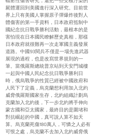
輻射性傷害研究，還把一些受核汙染的
屍體運回到美國進行深入研究。目前世
界上只有美國人掌握原子彈爆炸後對人
體傷害的第一手資料，日本政府抵制中
國紀念抗日戰爭勝利活動，最根本的是
害怕現在日本國民瞭解歷史真相，那樣
日本政府就很難再一次走軍國主義發展
道路。中國93閱兵不僅是一場先進武器
展現的過程，也是改寫世界規則的一
筆。當俄羅斯總統普京站到天安門城樓
一起與中國人民紀念抗日戰爭勝利日
時，俄烏戰爭的性質已經被中國政府和
人民下了定義，烏克蘭想利用加入北約
威脅俄羅斯國家生存，北約組織計劃烏
克蘭加入北約後，下一步北約將手伸向
蒙古國和亞太國家，最終目的是圍堵和
對抗崛起的中國，真可說人算不如天
算。烏克蘭死傷180萬人，可憐之人必有
可恨之處，烏克蘭不去加入北約威脅俄