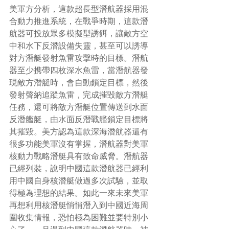
美軍方分析，這款超長型潛航器採用混
合動力推進系統，在戰爭時期，這款潛
航器可投放眾多模擬型誘餌，讓敵方空
中和水下反潛設備失靈，甚至可以誘導
對方潛艇發射魚雷攻擊時的目標。潛航
器至少携帶四枚深水魚雷，當潛航器發
現敵方潛艇時，會自動鎖定目標，然後
發射聲納追蹤魚雷，完成摧毀敵方潛艇
任務，還可將敵方潛艇位置傳送到水面
反潛艦艇，由水面反潛戰艦鎖定目標將
其摧毀。美方認為這款深海潛航器還有
很多功能美軍沒有掌握，潛航器對美軍
核動力戰略潛艇具有致命威脅。潛航器
已經列裝，說明中國這款潛航器已經利
用中國自身核潛艇做過多次試驗，並取
得極為理想的結果。如此一來未來美軍
再想利用核潛艇悄悄潛入到中國近海周
圍收集情報，恐怕極為困難並要特別小