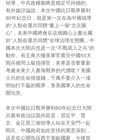
領導，中共政權都將是穩定可持續的。
有外媒評論說，本次中國抗日戰爭勝利
80年紀念日，就是第一次在為中國倡導
的“人類命運共同體”畫上一個“北京圓
心”，未來中國將會在這個圓心上畫出屬
於“人類命運共同體”全球治理生態圈，中
國本次大閱兵也是一次“不戰屈人之兵”的
動作。有五角大樓美軍官看完中國93大
閱兵後問上級指揮官；美軍是否要重新
考慮未來介入臺海戰爭的代價呢？美國
士兵的生命很值錢，千萬不要介入一場
明知打不贏的戰爭，拿美國軍人的生命
開玩笑。
本次中國抗日戰爭勝利80年紀念日大閱
兵最有政治話題內容是，習近平、普
京、金正恩三個領導人站在天安門一起
閱兵，中國政府如此安排的寓意深刻，
這是在公開告訴西方美歐國家，今後世