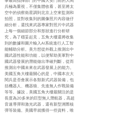
事最高指揮部門對中國天安門前的大閱
兵極為重視，不僅集體收看，甚至將太
空中的偵察衛星調到北京上空來監測和
拍照，並對收集到的圖像照片內容做仔
細分析，還找來武器專家對照片中武器
上每一個細節部分和形狀進行分析研
究，為了穩妥起見，五角大樓還將收集
到的數據和圖片輸入AI系統進行人工智
能輔助分析。美方想從外觀上推測出中
國武器性能和功能，以便幫助美軍對中
國武器發展的潛能做出準確判斷，從而
推測出中國未來在武器發展上的能力。
美國五角大樓最關心的是，中國本次大
閱兵是否會展示各類新式武器裝備，包
括機器人、機器狼、先進無人作戰裝備
等等。據說，美國五角大樓最關注的是
長度為20多米的巨型無人潛航器，高超
音速導彈和激光武器，還有新型洲際核
彈等裝備。美國早就獲得一些資料，唯