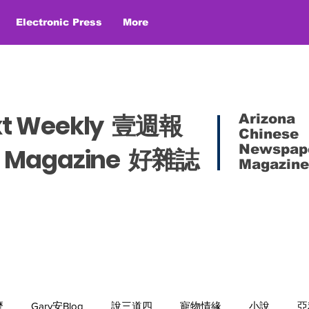
Electronic Press
More
xt Weekly 壹週報
Arizona
Chinese
Newspap
es Magazine 好雜誌
Magazine
麼
Gary安Blog
說三道四
寵物情緣
小說
亞