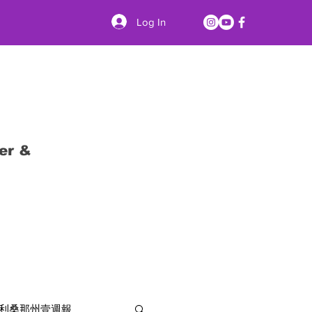
Log In
er &
利桑那州壹週報