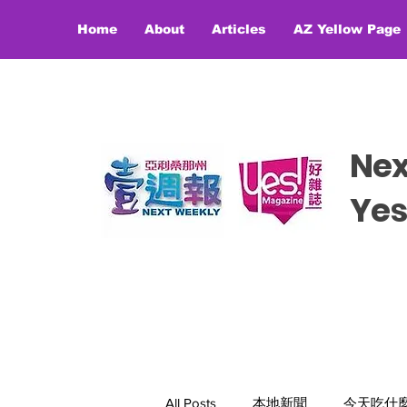
Home
About
Articles
AZ Yellow Page
Ne
​​Y
All Posts
本地新聞
今天吃什