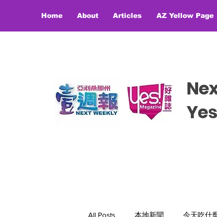
Home
About
Articles
AZ Yellow Page
Ne
​​Y
All Posts
本地新聞
今天吃什