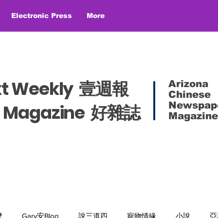
Electronic Press
More
xt Weekly 壹週報
Arizona
Chinese
Newspap
es Magazine 好雜誌
Magazine
麼
Gary安Blog
說三道四
寵物情緣
小說
亞