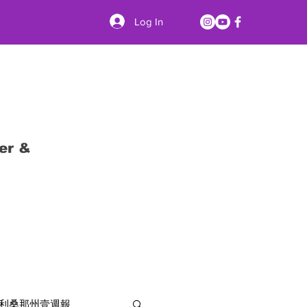
Log In
er &
利桑那州壹週報