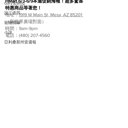
HMart 6/3-6/9本週促銷海報！超多驚喜
Gary安Blog
特惠商品等著您！
說三道四
地址：
1919 W Main St, Mesa, AZ 85201 
（新世界廣場對面）
寵物情緣
時間：9am-9pm
小說
電話：
(480) 207-4560
亞利桑那州壹週報