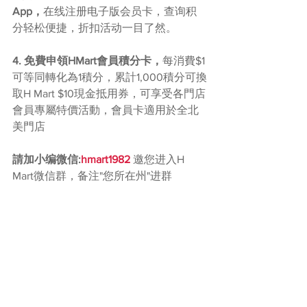
App，
在线注册电子版会员卡，查询积
分轻松便捷，折扣活动一目了然。
4. 免費申領HMart會員積分卡，
每消費$1
可等同轉化為1積分，累計1,000積分可換
取H Mart $10現金抵用券，可享受各門店
會員專屬特價活動，會員卡適用於全北
美門店
請加小编微信:
hmart1982 
邀您进入H 
Mart微信群，备注"您所在州"进群