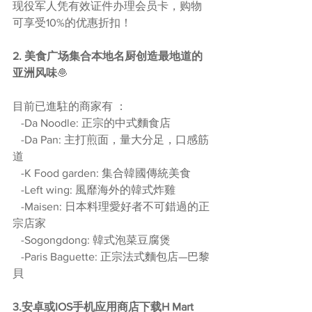
现役军人凭有效证件办理会员卡，购物
可享受10%的优惠折扣！
2. 美食广场集合本地名厨创造最地道的
亚洲风味
🧆
目前已進駐的商家有 ：
   -Da Noodle: 正宗的中式麵食店
   -Da Pan: 主打煎面，量大分足，口感筋
道
   -K Food garden: 集合韓國傳統美食
   -Left wing: 風靡海外的韓式炸雞
   -Maisen: 日本料理愛好者不可錯過的正
宗店家
   -Sogongdong: 韓式泡菜豆腐煲
   -Paris Baguette: 正宗法式麵包店—巴黎
貝
3.安卓或IOS手机应用商店下载H Mart 