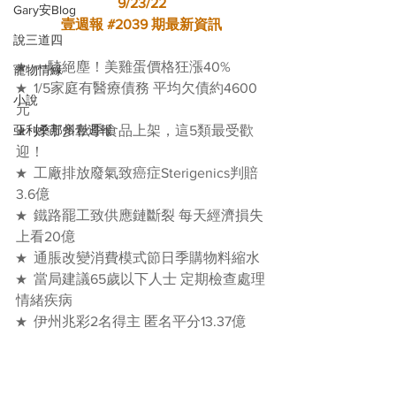
9/23/22
Gary安Blog
壹週報 
#2039
 期最新資訊
說三道四
★  一騎絕塵！美雞蛋價格狂漲40%
寵物情緣
★  1/5家庭有醫療債務 平均欠債約4600
小說
元
亞利桑那州壹週報
★  好市多秋季食品上架，這5類最受歡
迎！
★  工廠排放廢氣致癌症Sterigenics判賠
3.6億
★  鐵路罷工致供應鏈斷裂 每天經濟損失
上看20億
★  通脹改變消費模式節日季購物料縮水
★  當局建議65歲以下人士 定期檢查處理
情緒疾病
★  伊州兆彩2名得主 匿名平分13.37億