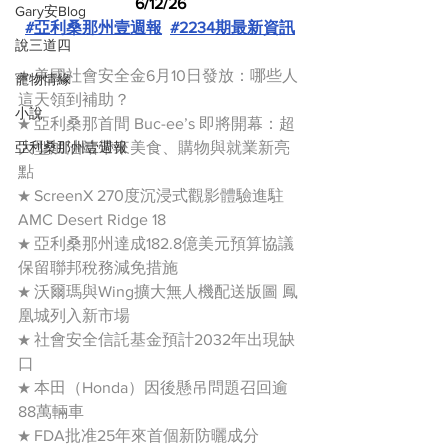
6/12/26
Gary安Blog
#亞利桑那州壹週報
#2234期最新資訊
說三道四
★ 美國社會安全金6月10日發放：哪些人
寵物情緣
這天領到補助？
小說
★ 亞利桑那首間 Buc-ee’s 即將開幕：超
亞利桑那州壹週報
大型加油站帶來美食、購物與就業新亮
點
★ ScreenX 270度沉浸式觀影體驗進駐
AMC Desert Ridge 18
★ 亞利桑那州達成182.8億美元預算協議
保留聯邦稅務減免措施
★ 沃爾瑪與Wing擴大無人機配送版圖 鳳
凰城列入新市場
★ 社會安全信託基金預計2032年出現缺
口
★ 本田（Honda）因後懸吊問題召回逾
88萬輛車
★ FDA批准25年來首個新防曬成分