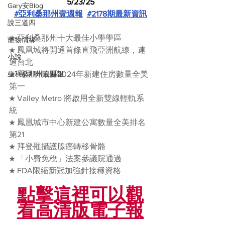
5/23/25
Gary安Blog
#亞利桑那州壹週報
#2178期最新資訊
說三道四
★ 亞利桑那州十大最佳小學學區
寵物情緣
★ 鳳凰城將開通首條直飛亞洲航線，連
小說
通台北
亞利桑那州壹週報
★ 馬里科帕縣2024年新建住房數量全美
第一
★ Valley Metro 將啟用全新雙線輕軌系
統
★ 鳳凰城市中心新建公寓數量全美排名
第21
★ 拜登罹攝護腺癌轉移骨骼
★ 「小費免稅」法案參議院通過
★ FDA限縮新冠加強針接種資格
點擊這裡可以觀
看高清版電子報