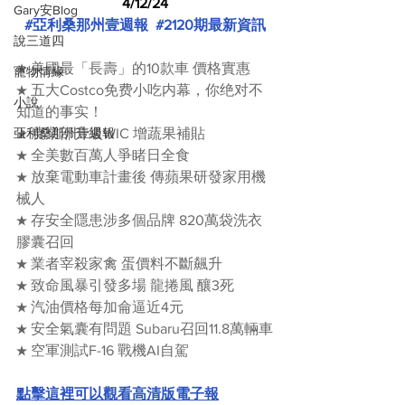
4/12/24
Gary安Blog
#亞利桑那州壹週報
#2120期最新資訊
說三道四
★ 美國最「長壽」的10款車 價格實惠
寵物情緣
★ 五大Costco免费小吃内幕，你绝对不
小說
知道的事实！
亞利桑那州壹週報
★ 農業部升級WIC 增蔬果補貼
★ 全美數百萬人爭睹日全食
★ 放棄電動車計畫後 傳蘋果研發家用機
械人
★ 存安全隱患涉多個品牌 820萬袋洗衣
膠囊召回
★ 業者宰殺家禽 蛋價料不斷飆升
★ 致命風暴引發多場 龍捲風 釀3死
★ 汽油價格每加侖逼近4元
★ 安全氣囊有問題 Subaru召回11.8萬輛車
★ 空軍測試F-16 戰機AI自駕
點擊這裡可以觀看高清版電子報