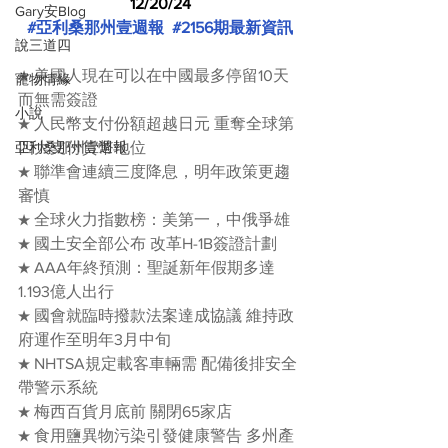
12/20/24
Gary安Blog
#亞利桑那州壹週報
#2156期最新資訊
說三道四
★ 美國人現在可以在中國最多停留10天
寵物情緣
而無需簽證
小說
★ 人民幣支付份額超越日元 重奪全球第
亞利桑那州壹週報
四大支付貨幣地位
★ 聯準會連續三度降息，明年政策更趨
審慎
★ 全球火力指數榜：美第一，中俄爭雄
★ 國土安全部公布 改革H-1B簽證計劃
★ AAA年終預測：聖誕新年假期多達
1.193億人出行
★ 國會就臨時撥款法案達成協議 維持政
府運作至明年3月中旬
★ NHTSA規定載客車輛需 配備後排安全
帶警示系統
★ 梅西百貨月底前 關閉65家店
★ 食用鹽異物污染引發健康警告 多州產