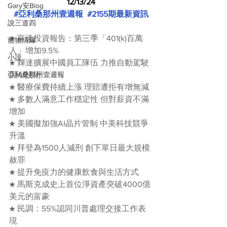
12/13/24
Gary安Blog
#亞利桑那州壹週報
#2155期最新資訊
說三道四
★ 富達投資報告：第三季「401(k)百萬
寵物情緣
人」增加9.5%
小說
★ 輝達擴展中國員工隊伍 力推自動駕駛
亞利桑那州壹週報
與AI技術
★ 醫療保費持續上漲 理賠遭拒有增無減
★ 多數人滿意工作穩定性 但對薪資不滿
增加
★ 美國擬加強AI晶片管制 中美科技競爭
升溫
★ 拜登為1500人減刑 創下單日最大規模
赦罪
★ 提升免疫力的健康飲食與生活方式
★ 馬斯克成史上首位淨資產突破4000億
美元的富豪
★ 民調：55%認同川普處理交接工作表
現