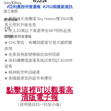
11/22/24
Gary安Blog
#亞利桑那州壹週報
#2152期最新資訊
說三道四
★ 鳳凰城天港機場 Sky Harbor獲3500萬
寵物情緣
美元用於升級改造
小說
★ 年入20萬以下家庭學生MIT明秋起免
亞利桑那州壹週報
學費
★ CDC警告：有機胡蘿蔔引發大腸桿菌
疫情
★ 全美首例新變種猴痘加州現蹤
★ 洛杉磯機場捷運系統試車預計2026年
迎客
★ 精神航空申請破產
★ 美國最便宜的超市有哪些
點擊這裡可以觀看高
清版電子報
（请用微信扫一扫加小编）